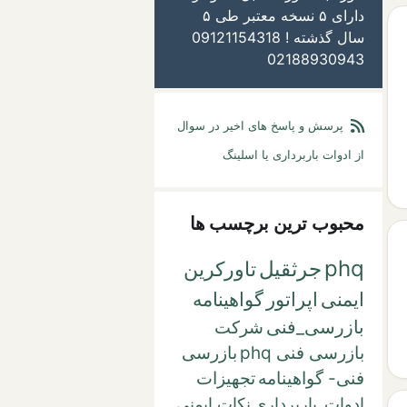
دارای ۵ نسخه معتبر طی ۵
سال گذشته ! 09121154318
02188930943
پرسش و پاسخ های اخیر در سوال
از ادوات باربرداری یا اسلینگ
محبوب ترین برچسب ها
phq
جرثقیل
تاورکرین
ایمنی
اپراتور
گواهینامه
بازرسی_فنی
شرکت
بازرسی فنی phq
بازرسی
فنی- گواهینامه
تجهیزات
ادوات_باربرداری
نکات ایمنی