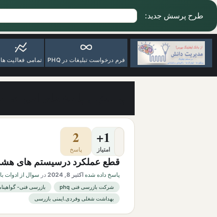
طرح پرسش جدید:
فرم درخواست تبلیغات در PHQ
تمامی فعالیت ها
پرسش و پاسخ های اخیر در سوا
2
+1
امتیاز
پاسخ
قطع عملکرد درسیستم های هشد
پاسخ داده شده
اکتبر 8, 2024
در
سوال از ادوات با
شرکت بازرسی فنی phq
بازرسی فنی- گواهینام
بهداشت شغلی وفردی.ایمنی بازرسی