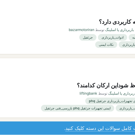
کاربردی دارد؟
باربرداری یا اسلینگ
توسط
bazarmotoriran
ه
ادوات_باربرداری
جرثقیل
اربرداری
نکات ایمنی
 شوداین ارکان کدامند؟
ربرداری یا اسلینگ
توسط
liftingbank
 تجهیزات_باربرداری جرثقیل phq
_باربرداری
ایمنی تجهیزات جرثقیل phq بازرسی_فنی جرثقیل
کامل سوالات این دسته کلیک کنید
.