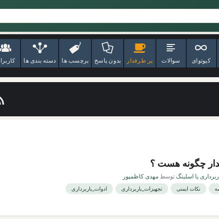
کیوتوای
سوالات
پر طرفدار
بدون پاسخ
برچسب ها
دسته بندی ها
کاربرا
ل از ادوات باربرداری یا اسلینگ
ار چگونه هست ؟
ربرداری یا اسلینگ
توسط
مهدی کاظمپور
ه
نکات ایمنی
تجهیزات_باربرداری
ادوات_باربرداری