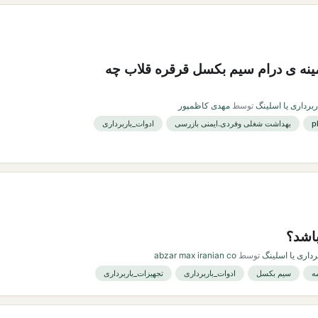
مینه ی درام سیم بکسل قرقره قلاب چه
ربرداری یا اسلینگ
توسط
مهدی کاظمپور
بهداشت شغلی وفردی.ایمنی بازرسی
ادوات_باربرداری
اشد؟
رداری یا اسلینگ
توسط
abzar max iranian co
ه
سیم بکسل
ادوات_باربرداری
تجهیزات_باربرداری