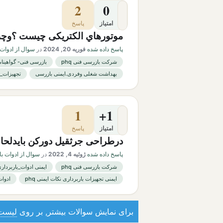
2
0
امتیاز
پاسخ
موتورهاي الکتریکی چیست ؟وچه 
پاسخ داده شده
فوریه 20, 2024
در
سوال از ادوات 
شرکت بازرسی فنی phq
بازرسی فنی- گواهینام
بهداشت شغلی وفردی.ایمنی بازرسی
تجهیزات_ب
1
+1
امتیاز
پاسخ
درطراحی جرثقیل دورکن بایدلحاظ
پاسخ داده شده
ژوئیه 4, 2022
در
سوال از ادوات با
شرکت بازرسی فنی phq
ایمنی ادوات_باربرداری
ایمنی تجهیزات باربرداری نکات ایمنی phq
ادوات
برای نمایش سوالات بیشتر, بر روی
لیست 