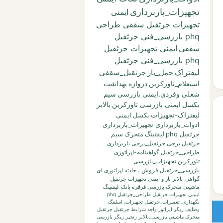
تجهیزات_باربرداری
ایمنی
تجهیزات جرثقیل سقفی طراحی
phq بازرسی_فنی جرثقیل
سقفی
ایمنی تجهیزات جرثقیل
phq بازرسی_فنی جرثقیل
لیفتراک
حمل_بار
جرثقیل_سقفی
استعلام_تاورکرین
دروازه
بهداشت
شغلی وفردی.ایمنی بازرسی
سیم
بکسل
ایمنی بازرسی تاورکرین
بالابر
لیفتراک-تجهیزات
بکسل
ایمنی
ادوات_باربرداری تجهیزات_باربرداری
جرثقیل phq
لیفتینگ
متحرک
سیم
جرثقیل برجی
جرثقیل_برجی
باربرداری
طراحی_جرثقیل
گواهینامه-اپراتوری
تاورکرین
تجهیزات_بازرسی
بازرسی_جرثقیل
فروش
،
حادثه
اپراتوری
ای
گواهی_بالابر
بار
و
ایمنی تجهیزات جرثقیل
ماشینی متحرک بازرسی قرقره
بانک_لیفتینگ
ایمنی تجهیزات جرثقیل طراحی_جرثقیل phq
نگهداری_تعمیرات_جرثقیل
تجهیزات،
اسلینگ
وظایف ریگر
اپراتور واجد شرایط جرثقیل
جرثقیل
متحرک ماشینی
بازرسی_بالابر
زنجیر
ریگر
بازرسی