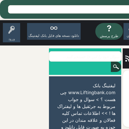
ن
دانلود نسخه های فایل بانک لیفتینگ
طرح پرسش
ورود
لیفتینگ بانک
www.Liftingbank.com چی
هست ؟ > سوال و جواب
مربوط به جرثقیل ها و لیفتراک
ها ! >> اطلاعات تماس کلیه
فعالان و علاقه مندان در این
حوزه به صورت قابل دانلود و