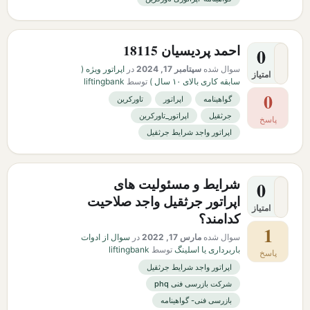
احمد پردیسیان 18115
0
سوال شده
سپتامبر 17, 2024
در
اپراتور ویژه (
امتیاز
سابقه کاری بالای ۱۰ سال )
توسط
liftingbank
0
گواهینامه
اپراتور
تاورکرین
جرثقیل
اپراتور_تاورکرین
پاسخ
اپراتور واجد شرایط جرثقیل
شرایط و مسئولیت های
0
اپراتور جرثقیل واجد صلاحیت
امتیاز
کدامند؟
1
سوال شده
مارس 17, 2022
در
سوال از ادوات
باربرداری یا اسلینگ
توسط
liftingbank
پاسخ
اپراتور واجد شرایط جرثقیل
شرکت بازرسی فنی phq
بازرسی فنی- گواهینامه