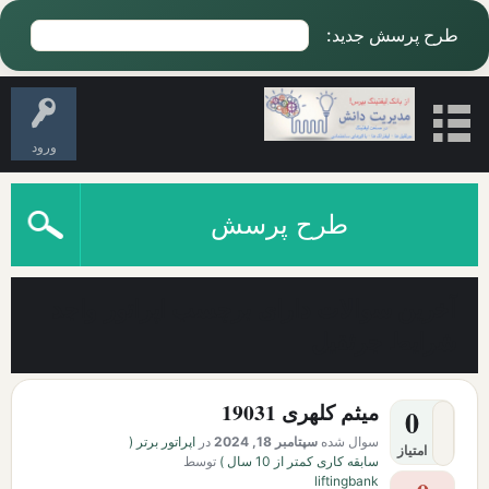
طرح پرسش جدید:
ورود
طرح پرسش
آخرین سوالات دارای برچسب اپراتور واجد
شرایط جرثقیل
میثم کلهری 19031
0
سوال شده
سپتامبر 18, 2024
در
اپراتور برتر (
امتیاز
سابقه کاری کمتر از 10 سال )
توسط
liftingbank