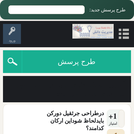
طرح پرسش جدید:
ورود
طرح پرسش
آخرین سوالات دارای برچسب ایمنی تجهیزات
باربرداری نکات ایمنی phq
درطراحی جرثقیل دورکن
+1
بایدلحاظ شوداین ارکان
امتیاز
کدامند؟