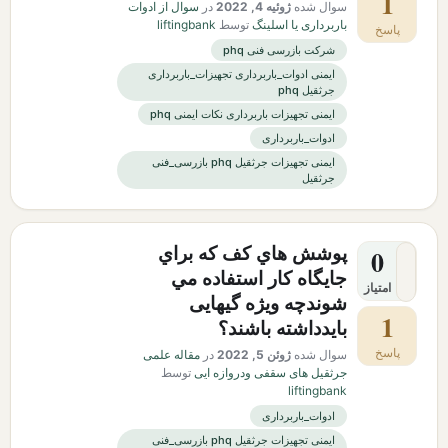
1
سوال شده
ژوئیه 4, 2022
در
سوال از ادوات
باربرداری یا اسلینگ
توسط
liftingbank
پاسخ
شرکت بازرسی فنی phq
ایمنی ادوات_باربرداری تجهیزات_باربرداری
جرثقیل phq
ایمنی تجهیزات باربرداری نکات ایمنی phq
ادوات_باربرداری
ایمنی تجهیزات جرثقیل phq بازرسی_فنی
جرثقیل
پوشش هاي كف كه براي
0
جايگاه كار استفاده مي
امتیاز
شوندچه ویژه گیهایی
1
بایدداشته باشند؟
پاسخ
سوال شده
ژوئن 5, 2022
در
مقاله علمی
جرثقیل های سقفی ودروازه ایی
توسط
liftingbank
ادوات_باربرداری
ایمنی تجهیزات جرثقیل phq بازرسی_فنی