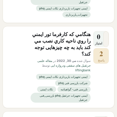
جرثقیل
ایمنی تجهیزات باربرداری نکات ایمنی phq
تجهیزات_باربرداری
هنگامي كه كارفرما تور ايمني
0
را روي ناحيه كاري نصب مي
امتیاز
كند باید به چه چیزهایی توجه
2
کند؟
پاسخ
سوال شده
می 30, 2022
در
مقاله علمی
جرثقیل های سقفی ودروازه ایی
توسط
liftingbank
ایمنی تجهیزات باربرداری نکات ایمنی phq
شرکت بازرسی فنی phq
بازرسی فنی- گواهینامه
نکات ایمنی
ایمنی تجهیزات جرثقیل phq بازرسی_فنی
جرثقیل