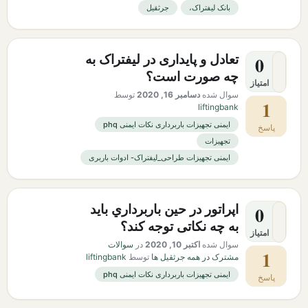
بانک لیفتراک،
جرثقیل
تعادل و پایداری در لیفتراک به
0
چه صورت است؟
امتیاز
سوال شده
دسامبر 16, 2020
توسط
1
liftingbank
ایمنی تجهیزات باربرداری نکات ایمنی phq
پاسخ
تجهیزات
ایمنی تجهیزات طراحی_لیفتراک- ادوات باربری
اپراتور در حین باربرداري باید
0
به چه نکاتی توجه کند؟
امتیاز
سوال شده
اکتبر 10, 2020
در
سوالات
1
مشترک در همه جرثقیل ها
توسط
liftingbank
ایمنی تجهیزات باربرداری نکات ایمنی phq
پاسخ