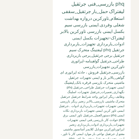
phq بازرسی_فنی جرثقیل
لیفتراک
حمل_بار
جرثقیل_سقفی
استعلام_تاورکرین
دروازه
بهداشت
شغلی وفردی.ایمنی بازرسی
سیم
بکسل
ایمنی بازرسی تاورکرین
بالابر
لیفتراک-تجهیزات
بکسل
ایمنی
ادوات_باربرداری تجهیزات_باربرداری
جرثقیل phq
لیفتینگ
متحرک
سیم
جرثقیل برجی
جرثقیل_برجی
باربرداری
طراحی_جرثقیل
گواهینامه-اپراتوری
تاورکرین
تجهیزات_بازرسی
بازرسی_جرثقیل
فروش
،
حادثه
اپراتوری
ای
گواهی_بالابر
بار
و
ایمنی تجهیزات جرثقیل
ماشینی متحرک بازرسی قرقره
بانک_لیفتینگ
ایمنی تجهیزات جرثقیل طراحی_جرثقیل phq
نگهداری_تعمیرات_جرثقیل
تجهیزات،
اسلینگ
وظایف ریگر
اپراتور واجد شرایط جرثقیل
جرثقیل
متحرک ماشینی
بازرسی_بالابر
زنجیر
ریگر
بازرسی
ایمنی تجهیزات تجهیزات_باربرداری ادوات ..جرثقیل
ایمنی تاور کرین
ایمنی تجهیزات باربرداری نکات
ایمنی phq
دستورالعمل_جرثقیل
تاور
ایمنی برق
phq حوادث کار بازرسی_فنی
ایمنی تجهیزات
تجهیزات_باربرداری ادوات_باربرداری زنجیر
اپراتورتاورکرین
موبایل
کلایمر
آسانسور
ماشینی
مفتو.ل جرثقیل
نواحی بار
موارد ایمنی کار با تاور
،
ایمنی تجهیزات جرثقیل سقفی طراحی phq