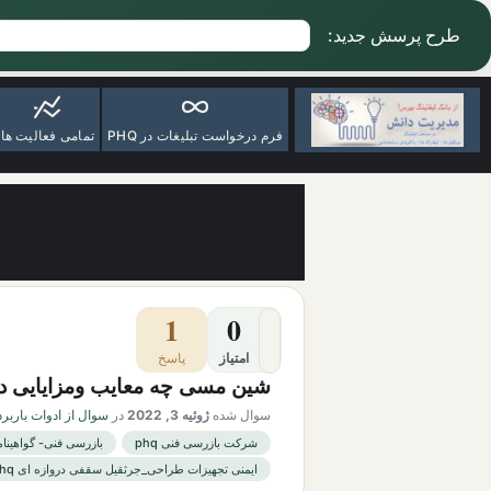
طرح پرسش جدید:
فرم درخواست تبلیغات در PHQ
تمامی فعالیت ها
آخرین سوالات دارای برچسب 
phq خوردگی چرخها
1
0
امتیاز
پاسخ
شین مسی چه معایب ومزایایی دا
سوال شده
ژوئیه 3, 2022
در
سوال از ادوات باربرد
شرکت بازرسی فنی phq
بازرسی فنی- گواهینام
ایمنی تجهیزات طراحی_جرثقیل سقفی دروازه ای phq خوردگی چرخها