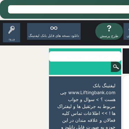
ن
دانلود نسخه های فایل بانک لیفتینگ
طرح پرسش
ورود
لیفتینگ بانک
www.Liftingbank.com چی
هست ؟ > سوال و جواب
مربوط به جرثقیل ها و لیفتراک
ها ! >> اطلاعات تماس کلیه
فعالان و علاقه مندان در این
حوزه به صورت قابل دانلود و