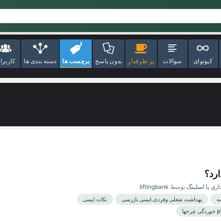
کیوتوای
سوالات
پر طرفدار
بدون پاسخ
برچسب ها
دسته بندی ها
کاربرا
ایمنی تجهیزات طراحی_جرثقیل سقفی دروازه ای
رد؟
اری یا اسلینگ
توسط
liftingbank
ه
بهداشت شغلی وفردی.ایمنی بازرسی
نکات ایمنی