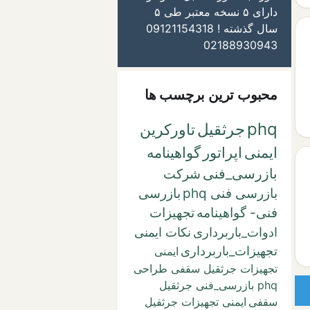
دارای ۵ نسخه معتبر طی ۵
سال گذشته ! 09121154318
02188930943
محبوب ترین برچسب ها
phq
جرثقیل
تاورکرین
ایمنی
اپراتور
گواهینامه
بازرسی_فنی
شرکت
بازرسی فنی phq
بازرسی
فنی- گواهینامه
تجهیزات
ادوات_باربرداری
نکات ایمنی
تجهیزات_باربرداری
ایمنی
تجهیزات جرثقیل سقفی طراحی
phq بازرسی_فنی جرثقیل
سقفی
ایمنی تجهیزات جرثقیل