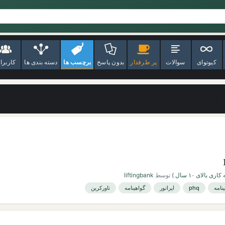
کیوتوای
سوالات
پر طرفدار
بدون پاسخ
برچسب ها
دسته بندی ها
کاربرا
ازرسی فنی- گواهینامه
ی بالای ۱۰ سال )
توسط
liftingbank
نامه
phq
اپراتور
گواهینامه
تاورکرین