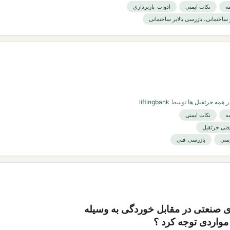
ه
نکات ایمنی
ادوات_باربرداری
ر ساختمانی، بازرسی بالابر ساختمانی
 همه جرثقیل ها
توسط
liftingbank
ه
نکات ایمنی
بازرسی_فنی
صنعتی در مقابل خوردگی به وسیله
واردی توجه کرد ؟