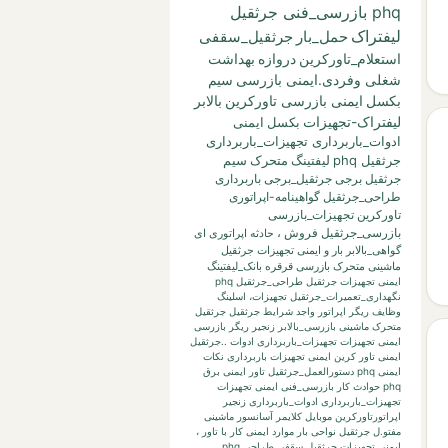
phq بازرسی_فنی جرثقیل
لیفتراک
حمل_بار
جرثقیل_سقفی
استعلام_تاورکرین
دروازه
بهداشت
شغلی وفردی.ایمنی بازرسی
سیم
بکسل
ایمنی بازرسی تاورکرین
بالابر
لیفتراک-تجهیزات
بکسل
ایمنی
ادوات_باربرداری تجهیزات_باربرداری
جرثقیل phq
لیفتینگ
متحرک
سیم
جرثقیل برجی
جرثقیل_برجی
باربرداری
طراحی_جرثقیل
گواهینامه-اپراتوری
تاورکرین
تجهیزات_بازرسی
بازرسی_جرثقیل
فروش
،
حادثه
اپراتوری
ای
گواهی_بالابر
بار
و
ایمنی تجهیزات جرثقیل
ماشینی متحرک بازرسی قرقره
بانک_لیفتینگ
ایمنی تجهیزات جرثقیل طراحی_جرثقیل phq
نگهداری_تعمیرات_جرثقیل
تجهیزات،
اسلینگ
وظایف ریگر
اپراتور واجد شرایط جرثقیل
جرثقیل
متحرک ماشینی
بازرسی_بالابر
زنجیر
ریگر
بازرسی
ایمنی تجهیزات تجهیزات_باربرداری ادوات ..جرثقیل
ایمنی تاور کرین
ایمنی تجهیزات باربرداری نکات
ایمنی phq
دستورالعمل_جرثقیل
تاور
ایمنی برق
phq حوادث کار بازرسی_فنی
ایمنی تجهیزات
تجهیزات_باربرداری ادوات_باربرداری زنجیر
اپراتورتاورکرین
موبایل
کلایمر
آسانسور
ماشینی
مفتو.ل جرثقیل
نواحی بار
موارد ایمنی کار با تاور
،
ایمنی تجهیزات جرثقیل سقفی طراحی phq