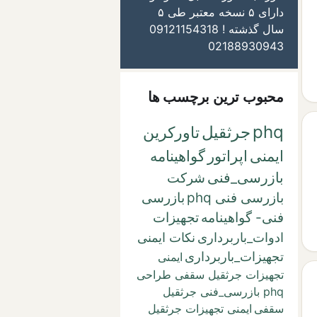
دارای ۵ نسخه معتبر طی ۵
سال گذشته ! 09121154318
02188930943
محبوب ترین برچسب ها
phq
جرثقیل
تاورکرین
ایمنی
اپراتور
گواهینامه
بازرسی_فنی
شرکت
بازرسی فنی phq
بازرسی
فنی- گواهینامه
تجهیزات
ادوات_باربرداری
نکات ایمنی
تجهیزات_باربرداری
ایمنی
تجهیزات جرثقیل سقفی طراحی
phq بازرسی_فنی جرثقیل
سقفی
ایمنی تجهیزات جرثقیل