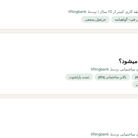
کاری کمتر از 10 سال )
توسط
liftingbank
 فنی- گواهینامه
جرثقیل_سقفی
 میشود؟
ی ساختمانی
توسط
liftingbank
بالابر ساختمانی phq
تست پاراشوت
ر
ی ساختمانی
توسط
liftingbank