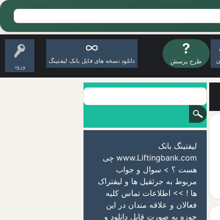
ن
دانلود نسخه های فایل بانک لیفتینگ
طرح پرسش
ورود
لیفتینگ بانک
www.Liftingbank.com چی
هست ؟ > سوال و جواب
مربوط به جرثقیل ها و لیفتراک
ها ! >> اطلاعات تماس کلیه
فعالان و علاقه مندان در این
حوزه به صورت قابل دانلود و