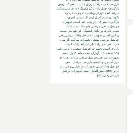
بازرسی_فنی جرثقیل
روش قالب- لیفتراک- روش
بارگیری- حمل بار- بانک لیفتینگ-
phq،
من_بسکت
سرتیفیکیت
تاورکرین،ایمنی،تجهیزات
قرقره
نگهداری
سیم کسل
لیفتراک- روش اجری-
بارگیری لیفتراک-
بازرسی_فنی ایمنی تجهیزات
جرثقیل سقفی جرثقیل های مگنت دار phq
نصب_تاورکرین
بانک_لیفتینگ،
پلن
همایش
تسمه
ریگری
ایمنی تجهیزات جرثقیل phq بازرسی_فنی
جرثقیل بررسی
سقفی تجهیزات
شرکت بازرسی
فنی
ایمنی تجهیزات طراحی_لیفتراک- ادوات
باربری
ایمنی تجهیزات جرثقیل سقفی بازرسی_فنی
phq صفحه کلید آویزان صفحه کلید کنترل
ایمنی
تجهیزات طراحی_جرثقیل سقفی دروازه ای phq
خوردگی چرخها
ایمنی بازرسی جرثقیل نقص
جرثقیل phq
ایمنی تجهیزات جرثقیل _برجی تاور
کرین phq دستورالعمل
ایمنی تجهیزات جرثقیل
بازرسی_فنی phq