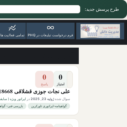
طرح پرسش جدید:
فرم درخواست تبلیغات در PHQ
تمامی فعالیت ها
آخرین سوالات دارای برچسب ب
0
0
امتیاز
پاسخ
علی نجات جوزی قشلاقی 18668
سوال شده
ژوئیه 23, 2025
در
اپراتور ویژه ( سابقه کار
گواهینامه-اپراتوری تاورکرین
بازرسی فنی- گواهی