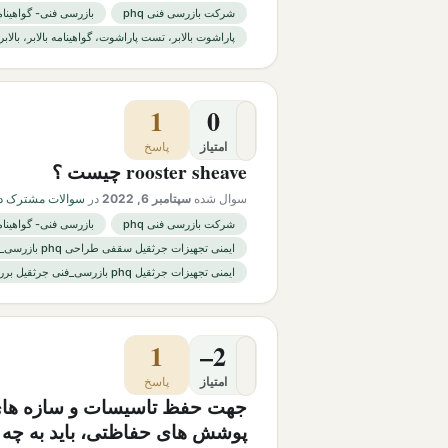
شرکت بازرسی فنی phq
بازرسی فنی- گواهینام
پاراشوت بالابر، تست پاراشوت، گواهینامه بالابر، بالاب
1
0
امتیاز
پاسخ
rooster sheave چیست ؟
سوال شده
سپتامبر 6, 2022
در
سوالات مشترک در
شرکت بازرسی فنی phq
بازرسی فنی- گواهینام
ایمنی تجهیزات جرثقیل سقفی طراحی phq بازرسی_فنی جرثقیل
ایمنی تجهیزات جرثقیل phq بازرسی_فنی جرثقیل بررسی
1
–2
امتیاز
پاسخ
جهت حفظ تاسیسات و سازه های 
پوشش های حفاظتی، باید به چه م