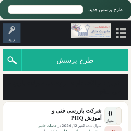
طرح پرسش جدید:
ورود
طرح پرسش
آخرین سوالات دارای برچسب شرکت بازرسی
فنی phq
شرکت بازرسی فنی و
0
آموزش PHQ
امتیاز
سوال شده
اکتبر 12, 2024
در
خدمات جانبی
جرثقیل ( بیمه / بازرسی / آموزش)
توسط