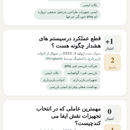
نکات ایمنی
ایمنی تجهیزات طراحی_جرثقیل سقفی دروازه
ای phq خوردگی چرخها
قطع عملکرد درسیستم های
+1
هشدار چگونه هست ؟
امتیاز
سوال شده
ژوئیه 3, 2022
در
سوال از ادوات
2
باربرداری یا اسلینگ
توسط
liftingbank
شرکت بازرسی فنی phq
پاسخ
بازرسی فنی- گواهینامه
نکات ایمنی
تجهیزات_باربرداری
ادوات_باربرداری
بهداشت شغلی وفردی.ایمنی بازرسی
مهمترین عاملی که در انتخاب
0
تجهیزات نقش ایفا می
امتیاز
کندچیست؟