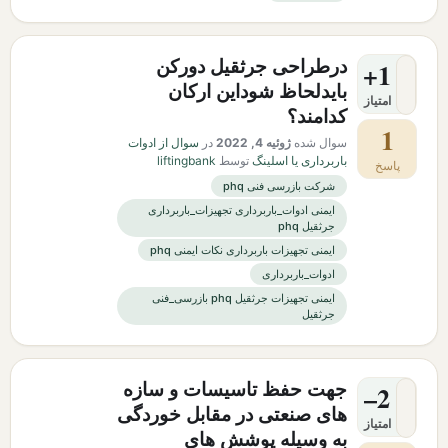
درطراحی جرثقیل دورکن
+1
بایدلحاظ شوداین ارکان
امتیاز
کدامند؟
1
سوال شده
ژوئیه 4, 2022
در
سوال از ادوات
باربرداری یا اسلینگ
توسط
liftingbank
پاسخ
شرکت بازرسی فنی phq
ایمنی ادوات_باربرداری تجهیزات_باربرداری
جرثقیل phq
ایمنی تجهیزات باربرداری نکات ایمنی phq
ادوات_باربرداری
ایمنی تجهیزات جرثقیل phq بازرسی_فنی
جرثقیل
جهت حفظ تاسیسات و سازه
–2
های صنعتی در مقابل خوردگی
امتیاز
به وسیله پوشش های