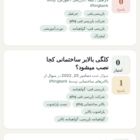
0
liftingbank
پاسخ
بازرسی_فنی
جرثقیل
شرکت بازرسی فنی phq
بازرسی فنی- گواهینامه
دوره_آموزشی
لیفتراک
کلگی بالابر ساختمانی کجا
0
نصب میشود؟
امتیاز
سوال شده
دسامبر 25, 2022
در
سوال از
1
بالابرهای ساختمانی
توسط
liftingbank
بازرسی فنی- گواهینامه
پاسخ
شرکت بازرسی فنی phq
بالابر ساختمانی phq
تست پاراشوت
پاراشوت بالابر
گواهینامه بازرسی، گواهینامه بالابر