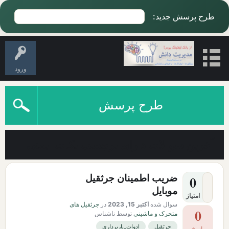
طرح پرسش جدید:
ورود
طرح پرسش
آخرین سوالات دارای برچسب نکات ایمنی
ضریب اطمینان جرثقیل
0
موبایل
امتیاز
سوال شده
اکتبر 15, 2023
در
جرثقیل های
0
متحرک و ماشینی
توسط
ناشناس
جرثقیل
ادوات_باربرداری
پاسخ