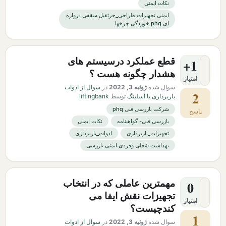
نکات ایمنی
ایمنی تجهیزات طراحی_جرثقیل سقفی دروازه
ای phq خوردگی چرخها
قطع عملکرد درسیستم های
+1
هشدار چگونه هست ؟
امتیاز
سوال شده
ژوئیه 3, 2022
در
سوال از ادوات
2
باربرداری یا اسلینگ
توسط
liftingbank
شرکت بازرسی فنی phq
پاسخ
بازرسی فنی- گواهینامه
نکات ایمنی
تجهیزات_باربرداری
ادوات_باربرداری
بهداشت شغلی وفردی.ایمنی بازرسی
مهمترین عاملی که در انتخاب
0
تجهیزات نقش ایفا می
امتیاز
کندچیست؟
1
سوال شده
ژوئیه 3, 2022
در
سوال از ادوات