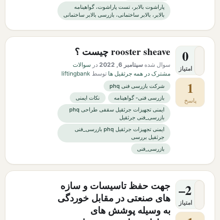
پاراشوت بالابر، تست پاراشوت، گواهینامه
بالابر، بالابر ساختمانی، بازرسی بالابر ساختمانی
rooster sheave چیست ؟
0
سوال شده
سپتامبر 6, 2022
در
سوالات
امتیاز
مشترک در همه جرثقیل ها
توسط
liftingbank
1
شرکت بازرسی فنی phq
بازرسی فنی- گواهینامه
نکات ایمنی
پاسخ
ایمنی تجهیزات جرثقیل سقفی طراحی phq
بازرسی_فنی جرثقیل
ایمنی تجهیزات جرثقیل phq بازرسی_فنی
جرثقیل بررسی
بازرسی_فنی
جهت حفظ تاسیسات و سازه
–2
های صنعتی در مقابل خوردگی
امتیاز
به وسیله پوشش های