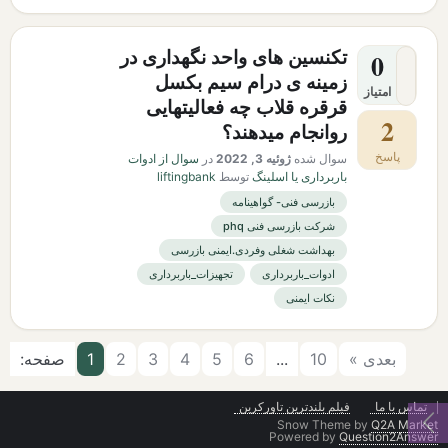
تکنسین های واحد نگهداری در
0
زمینه ی درام سیم بکسل
امتیاز
قرقره قلاب چه فعالیتهایی
2
روانجام میدهند؟
پاسخ
سوال شده
ژوئیه 3, 2022
در
سوال از ادوات
باربرداری یا اسلینگ
توسط
liftingbank
بازرسی فنی- گواهینامه
شرکت بازرسی فنی phq
بهداشت شغلی وفردی.ایمنی بازرسی
ادوات_باربرداری
تجهیزات_باربرداری
نکات ایمنی
بعدی »
10
...
6
5
4
3
2
1
صفحه:
تماس با ما
فیلم بلندترین تاورکرین
Snow Theme by
Q2A Market
Powered by
Question2Answer