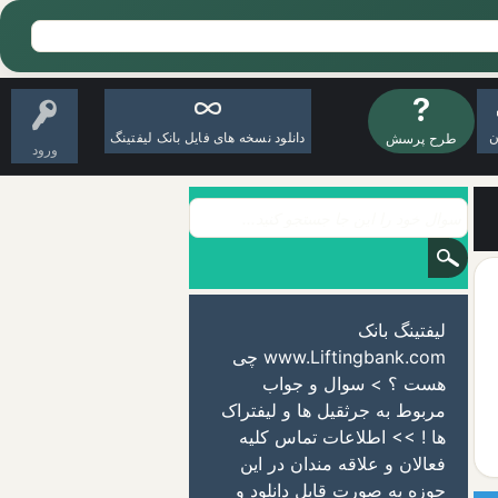
ن
دانلود نسخه های فایل بانک لیفتینگ
طرح پرسش
ورود
لیفتینگ بانک
www.Liftingbank.com چی
هست ؟ > سوال و جواب
مربوط به جرثقیل ها و لیفتراک
ها ! >> اطلاعات تماس کلیه
فعالان و علاقه مندان در این
حوزه به صورت قابل دانلود و