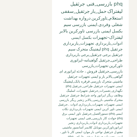
phq بازرسی_فنی جرثقیل
لیفتراک
حمل_بار
جرثقیل_سقفی
استعلام_تاورکرین
دروازه
بهداشت
شغلی وفردی.ایمنی بازرسی
سیم
بکسل
ایمنی بازرسی تاورکرین
بالابر
لیفتراک-تجهیزات
بکسل
ایمنی
ادوات_باربرداری تجهیزات_باربرداری
جرثقیل phq
لیفتینگ
متحرک
سیم
جرثقیل برجی
جرثقیل_برجی
باربرداری
طراحی_جرثقیل
گواهینامه-اپراتوری
تاورکرین
تجهیزات_بازرسی
بازرسی_جرثقیل
فروش
،
حادثه
اپراتوری
ای
گواهی_بالابر
بار
و
ایمنی تجهیزات جرثقیل
ماشینی متحرک بازرسی قرقره
بانک_لیفتینگ
ایمنی تجهیزات جرثقیل طراحی_جرثقیل phq
نگهداری_تعمیرات_جرثقیل
تجهیزات،
اسلینگ
وظایف ریگر
اپراتور واجد شرایط جرثقیل
جرثقیل
متحرک ماشینی
بازرسی_بالابر
زنجیر
ریگر
بازرسی
ایمنی تجهیزات تجهیزات_باربرداری ادوات ..جرثقیل
ایمنی تاور کرین
ایمنی تجهیزات باربرداری نکات
ایمنی phq
دستورالعمل_جرثقیل
تاور
ایمنی برق
phq حوادث کار بازرسی_فنی
ایمنی تجهیزات
تجهیزات_باربرداری ادوات_باربرداری زنجیر
اپراتورتاورکرین
موبایل
کلایمر
آسانسور
ماشینی
مفتو.ل جرثقیل
نواحی بار
موارد ایمنی کار با تاور
،
ایمنی تجهیزات جرثقیل سقفی طراحی phq