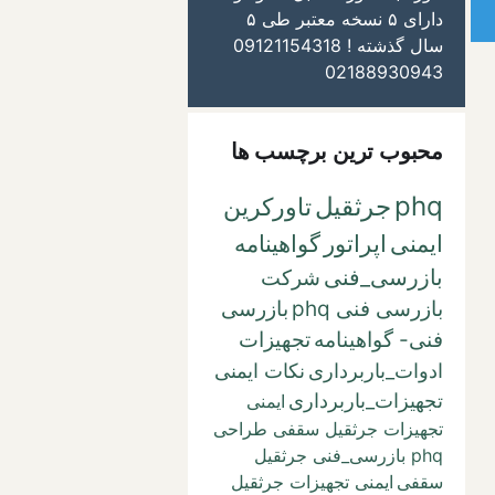
دارای ۵ نسخه معتبر طی ۵
سال گذشته ! 09121154318
02188930943
محبوب ترین برچسب ها
phq
جرثقیل
تاورکرین
ایمنی
اپراتور
گواهینامه
بازرسی_فنی
شرکت
بازرسی فنی phq
بازرسی
فنی- گواهینامه
تجهیزات
ادوات_باربرداری
نکات ایمنی
تجهیزات_باربرداری
ایمنی
تجهیزات جرثقیل سقفی طراحی
phq بازرسی_فنی جرثقیل
سقفی
ایمنی تجهیزات جرثقیل