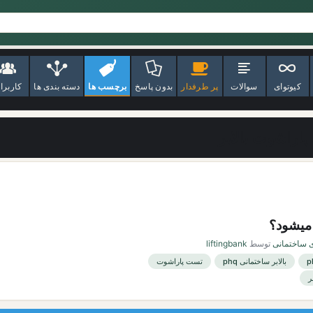
کیوتوای
سوالات
پر طرفدار
بدون پاسخ
برچسب ها
دسته بندی ها
کاربرا
اراشوت بالابر
 میشود؟
ی ساختمانی
توسط
liftingbank
بالابر ساختمانی phq
تست پاراشوت
ر