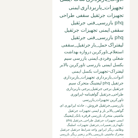
تجهیزات_باربرداری
ایمنی
تجهیزات جرثقیل سقفی طراحی
phq بازرسی_فنی جرثقیل
سقفی
ایمنی تجهیزات جرثقیل
phq بازرسی_فنی جرثقیل
لیفتراک
حمل_بار
جرثقیل_سقفی
استعلام_تاورکرین
دروازه
بهداشت
شغلی وفردی.ایمنی بازرسی
سیم
بکسل
ایمنی بازرسی تاورکرین
بالابر
لیفتراک-تجهیزات
بکسل
ایمنی
ادوات_باربرداری تجهیزات_باربرداری
جرثقیل phq
لیفتینگ
متحرک
سیم
جرثقیل برجی
جرثقیل_برجی
باربرداری
طراحی_جرثقیل
گواهینامه-اپراتوری
تاورکرین
تجهیزات_بازرسی
بازرسی_جرثقیل
فروش
،
حادثه
اپراتوری
ای
گواهی_بالابر
بار
و
ایمنی تجهیزات جرثقیل
ماشینی متحرک بازرسی قرقره
بانک_لیفتینگ
ایمنی تجهیزات جرثقیل طراحی_جرثقیل phq
نگهداری_تعمیرات_جرثقیل
تجهیزات،
اسلینگ
وظایف ریگر
اپراتور واجد شرایط جرثقیل
جرثقیل
متحرک ماشینی
بازرسی_بالابر
زنجیر
ریگر
بازرسی