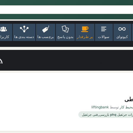
کیوتوای
سوالات
پر طرفدار
بدون پاسخ
برچسب ها
دسته بندی ها
کاربرا
امل زیان آور محیط کار
یطی
محیط کار
توسط
liftingbank
 phq بازرسی_فنی جرثقیل