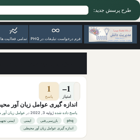
طرح پرسش جدید:
فرم درخواست تبلیغات در PHQ
تمامی فعالیت ها
پرسش و پاسخ های اخیر در عو
1
–1
امتیاز
پاسخ
اندازه گیری عوامل زیان آور مح
پاسخ داده شده
ژوئیه 3, 2022
در
عوامل زیان آور 
phq
بازرسی_فنی
ایمنی
ایمنی تجهیزات جرثقیل
اندازه گیری عوامل زیان آور محیطی