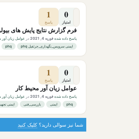
1
0
امتیاز
پاسخ
فرم گزارش نتایج پایش های بیول
پاسخ داده شده
فوریه 4, 2021
در
عوامل زیان آور 
ایمنی سرویس_نگهداری_جرثقیل phq
phq
1
0
امتیاز
پاسخ
عوامل زیان آور محیط کار
پاسخ داده شده
فوریه 4, 2021
در
عوامل زیان آور 
phq
ایمنی
بازرسی_فنی
ایمنی تجهیزات جرثقیل
شما نیز سوالی دارید؟
کلیک کنید