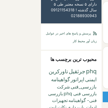
دارای ۵ نسخه معتبر طی ۵
سال گذشته ! 09121154318
02188930943
پرسش و پاسخ های اخیر در عوامل
زیان آور محیط کار
محبوب ترین برچسب ها
phq
جرثقیل
تاورکرین
ایمنی
اپراتور
گواهینامه
بازرسی_فنی
شرکت
بازرسی فنی phq
بازرسی
فنی- گواهینامه
تجهیزات
ادوات_باربرداری
نکات ایمنی