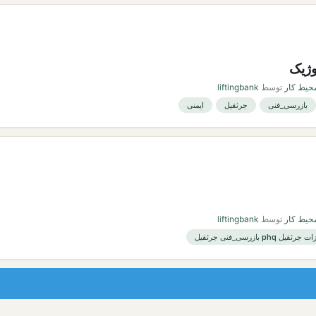
وژیک
محیط کار
توسط
liftingbank
بازرسی_فنی
جرثقیل
ایمنی
محیط کار
توسط
liftingbank
 phq بازرسی_فنی جرثقیل