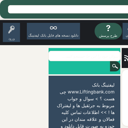
ن
دانلود نسخه های فایل بانک لیفتینگ
طرح پرسش
ورود
لیفتینگ بانک
www.Liftingbank.com چی
هست ؟ > سوال و جواب
مربوط به جرثقیل ها و لیفتراک
ها ! >> اطلاعات تماس کلیه
فعالان و علاقه مندان در این
حوزه به صورت قابل دانلود و