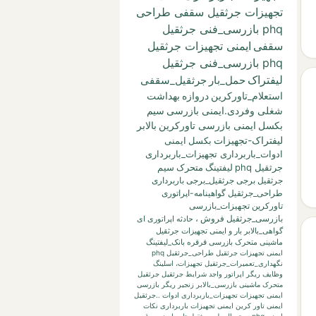
تجهیزات جرثقیل سقفی طراحی
phq بازرسی_فنی جرثقیل
سقفی
ایمنی تجهیزات جرثقیل
phq بازرسی_فنی جرثقیل
لیفتراک
حمل_بار
جرثقیل_سقفی
استعلام_تاورکرین
دروازه
بهداشت
شغلی وفردی.ایمنی بازرسی
سیم
بکسل
ایمنی بازرسی تاورکرین
بالابر
لیفتراک-تجهیزات
بکسل
ایمنی
ادوات_باربرداری تجهیزات_باربرداری
جرثقیل phq
لیفتینگ
متحرک
سیم
جرثقیل برجی
جرثقیل_برجی
باربرداری
طراحی_جرثقیل
گواهینامه-اپراتوری
تاورکرین
تجهیزات_بازرسی
بازرسی_جرثقیل
فروش
،
حادثه
اپراتوری
ای
گواهی_بالابر
بار
و
ایمنی تجهیزات جرثقیل
ماشینی متحرک بازرسی قرقره
بانک_لیفتینگ
ایمنی تجهیزات جرثقیل طراحی_جرثقیل phq
نگهداری_تعمیرات_جرثقیل
تجهیزات،
اسلینگ
وظایف ریگر
اپراتور واجد شرایط جرثقیل
جرثقیل
متحرک ماشینی
بازرسی_بالابر
زنجیر
ریگر
بازرسی
ایمنی تجهیزات تجهیزات_باربرداری ادوات ..جرثقیل
ایمنی تاور کرین
ایمنی تجهیزات باربرداری نکات
ایمنی phq
دستورالعمل_جرثقیل
تاور
ایمنی برق