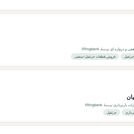
فی و دروازه ای
توسط
liftingbank
جرثقیل
فروش_قطعات جرثقیل-سقفی
ات باربرداری
توسط
liftingbank
رداری
جرثقیل