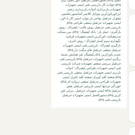
phq حوادث کار بازرسی_فنی
ایمنی تجهیزات
تجهیزات_باربرداری ادوات_باربرداری زنجیر
اپراتورتاورکرین
موبایل
کلایمر
آسانسور
ماشینی
مفتو.ل جرثقیل
نواحی بار
موارد ایمنی کار با تاور
،
ایمنی تجهیزات جرثقیل سقفی طراحی phq
بازرسی_فنی جرثقیل
روش قالب- لیفتراک- روش
بارگیری- حمل بار- بانک لیفتینگ-
phq،
من_بسکت
سرتیفیکیت
تاورکرین،ایمنی،تجهیزات
قرقره
نگهداری
سیم کسل
لیفتراک- روش اجری-
بارگیری لیفتراک-
بازرسی_فنی ایمنی تجهیزات
جرثقیل سقفی جرثقیل های مگنت دار phq
نصب_تاورکرین
بانک_لیفتینگ،
پلن
همایش
تسمه
ریگری
ایمنی تجهیزات جرثقیل phq بازرسی_فنی
جرثقیل بررسی
سقفی تجهیزات
شرکت بازرسی
فنی
ایمنی تجهیزات طراحی_لیفتراک- ادوات
باربری
ایمنی تجهیزات جرثقیل سقفی بازرسی_فنی
phq صفحه کلید آویزان صفحه کلید کنترل
ایمنی
تجهیزات طراحی_جرثقیل سقفی دروازه ای phq
خوردگی چرخها
ایمنی بازرسی جرثقیل نقص
جرثقیل phq
ایمنی تجهیزات جرثقیل _برجی تاور
کرین phq دستورالعمل
ایمنی تجهیزات جرثقیل
بازرسی_فنی phq