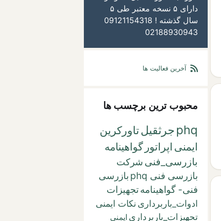
دارای ۵ نسخه معتبر طی ۵
سال گذشته ! 09121154318
02188930943
آخرین فعالیت ها
محبوب ترین برچسب ها
phq
جرثقیل
تاورکرین
ایمنی
اپراتور
گواهینامه
بازرسی_فنی
شرکت
بازرسی فنی phq
بازرسی
فنی- گواهینامه
تجهیزات
ادوات_باربرداری
نکات ایمنی
تجهیزات_باربرداری
ایمنی