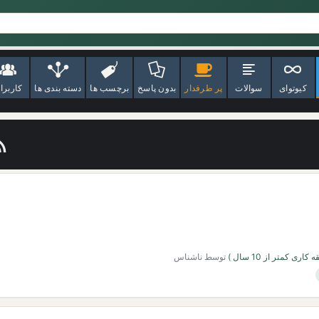
کیوتوای
سوالات
پر طرفدار
بدون پاسخ
برچسب ها
دسته بندی ها
کاربرا
اری کمتر از 10 سال )
توسط
ناشناس