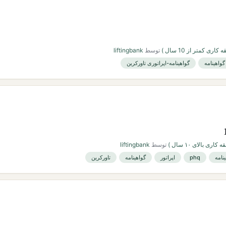
اری کمتر از 10 سال )
توسط
liftingbank
گواهینامه
گواهینامه-اپراتوری تاورکرین
اری بالای ۱۰ سال )
توسط
liftingbank
نامه
phq
اپراتور
گواهینامه
تاورکرین