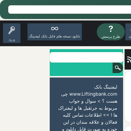
ن
دانلود نسخه های فایل بانک لیفتینگ
طرح پرسش
ورود
لیفتینگ بانک
www.Liftingbank.com چی
هست ؟ > سوال و جواب
مربوط به جرثقیل ها و لیفتراک
ها ! >> اطلاعات تماس کلیه
فعالان و علاقه مندان در این
حوزه به صورت قابل دانلود و