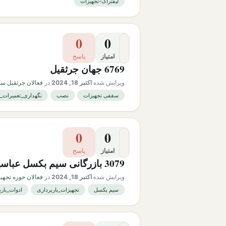
لیفتراک-تجهیزات
0
0
امتیاز
پاسخ
6769 جهان جرثقیل
ویرایش شده
اکتبر 18, 2024
در
فعالان جرثقیل سق
سقفی تجهیزات
نصب
نگهداری_تعمیرات_
0
0
امتیاز
پاسخ
3079 بازرگانی سیم بکسل عباسیان
ویرایش شده
اکتبر 18, 2024
در
فعالان حوزه تجهیز
سیم بکسل
تجهیزات_باربرداری
ادوات_بارب