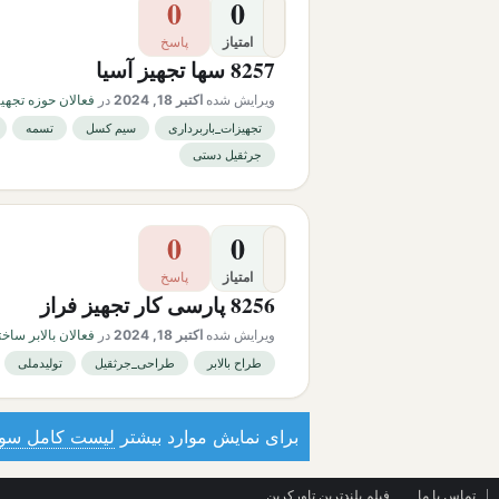
0
0
امتیاز
پاسخ
8257 سها تجهیز آسیا
ویرایش شده
اکتبر 18, 2024
در
فعالان حوزه تجهیز
تجهیزات_باربرداری
سیم کسل
تسمه
جرثقیل دستی
0
0
امتیاز
پاسخ
8256 پارسی کار تجهیز فراز
ویرایش شده
اکتبر 18, 2024
در
فعالان بالابر ساخ
طراح بالابر
طراحی_جرثقیل
تولیدملی
برای نمایش موارد بیشتر
لیست کامل سوا
تماس با ما
فیلم بلندترین تاورکرین