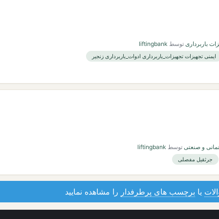
ات باربرداری
توسط
liftingbank
ایمنی تجهیزات تجهیزات_باربرداری ادوات_باربرداری زنجیر
تمانی و صنعتی
توسط
liftingbank
جرثقیل مفصلی
لات
یا
برچسب های پرطرفدار
را مشاهده نمایید