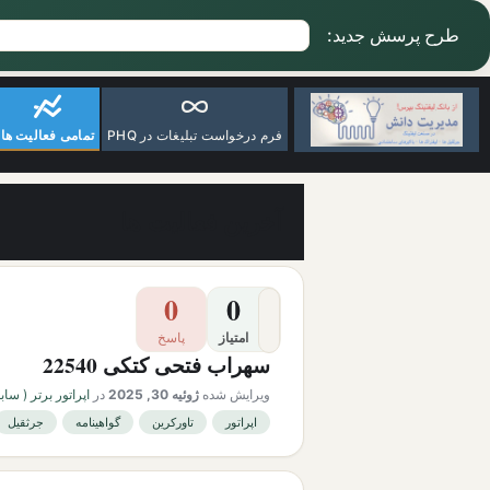
طرح پرسش جدید:
فرم درخواست تبلیغات در PHQ
تمامی فعالیت ها
آخرین فعالیت ها
0
0
امتیاز
پاسخ
سهراب فتحی کتکی 22540
ویرایش شده
ژوئیه 30, 2025
در
اپراتور برتر ( سابقه ک
اپراتور
تاورکرین
گواهینامه
جرثقیل