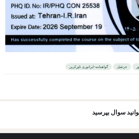
ور
جرثقیل
گواهینامه-اپراتوری تاورکرین
توانید سوال بپرسید