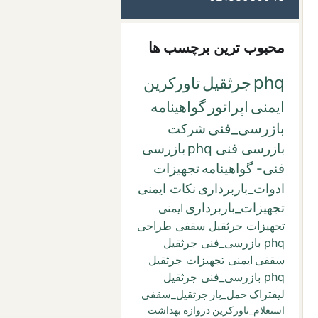
محبوب ترین برچسب ها
phq
جرثقیل
تاورکرین
ایمنی
اپراتور
گواهینامه
بازرسی_فنی
شرکت
بازرسی فنی phq
بازرسی
فنی- گواهینامه
تجهیزات
ادوات_باربرداری
نکات ایمنی
تجهیزات_باربرداری
ایمنی
تجهیزات جرثقیل سقفی طراحی
phq بازرسی_فنی جرثقیل
سقفی
ایمنی تجهیزات جرثقیل
phq بازرسی_فنی جرثقیل
لیفتراک
حمل_بار
جرثقیل_سقفی
استعلام_تاورکرین
دروازه
بهداشت