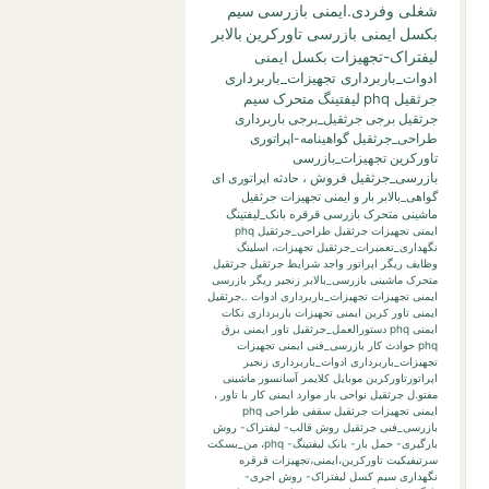
شغلی وفردی.ایمنی بازرسی
سیم
بکسل
ایمنی بازرسی تاورکرین
بالابر
لیفتراک-تجهیزات
بکسل
ایمنی
ادوات_باربرداری تجهیزات_باربرداری
جرثقیل phq
لیفتینگ
متحرک
سیم
جرثقیل برجی
جرثقیل_برجی
باربرداری
طراحی_جرثقیل
گواهینامه-اپراتوری
تاورکرین
تجهیزات_بازرسی
بازرسی_جرثقیل
فروش
،
حادثه
اپراتوری
ای
گواهی_بالابر
بار
و
ایمنی تجهیزات جرثقیل
ماشینی متحرک بازرسی قرقره
بانک_لیفتینگ
ایمنی تجهیزات جرثقیل طراحی_جرثقیل phq
نگهداری_تعمیرات_جرثقیل
تجهیزات،
اسلینگ
وظایف ریگر
اپراتور واجد شرایط جرثقیل
جرثقیل
متحرک ماشینی
بازرسی_بالابر
زنجیر
ریگر
بازرسی
ایمنی تجهیزات تجهیزات_باربرداری ادوات ..جرثقیل
ایمنی تاور کرین
ایمنی تجهیزات باربرداری نکات
ایمنی phq
دستورالعمل_جرثقیل
تاور
ایمنی برق
phq حوادث کار بازرسی_فنی
ایمنی تجهیزات
تجهیزات_باربرداری ادوات_باربرداری زنجیر
اپراتورتاورکرین
موبایل
کلایمر
آسانسور
ماشینی
مفتو.ل جرثقیل
نواحی بار
موارد ایمنی کار با تاور
،
ایمنی تجهیزات جرثقیل سقفی طراحی phq
بازرسی_فنی جرثقیل
روش قالب- لیفتراک- روش
بارگیری- حمل بار- بانک لیفتینگ-
phq،
من_بسکت
سرتیفیکیت
تاورکرین،ایمنی،تجهیزات
قرقره
نگهداری
سیم کسل
لیفتراک- روش اجری-