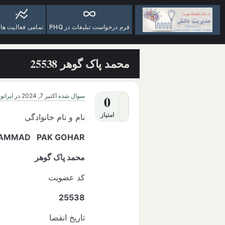
فرم درخواست تبلیغات در PHQ
تمامی فعالیت ها
محمد پاک گوهر 25538
سوال شده
اکتبر 7, 2024
در
اپراتور
0
امتیاز
نام و نام خانوادگی
AMMAD PAK GOHAR
محمد پاک گوهر
کد عضویت
25538
تاریخ انقضا