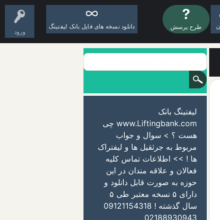
ن
دانلود نسخه های فایل بانک لیفتینگ
طرح پرسش
ورود
لیفتینگ بانک
www.Liftingbank.com چی
هست ؟ > سوال و جواب
مربوط به جرثقیل ها و لیفتراک
ها ! >> اطلاعات تماس کلیه
فعالان و علاقه مندان در این
حوزه به صورت قابل دانلود و
دارای ۵ نسخه معتبر طی ۵
سال گذشته ! 09121154318
02188930943