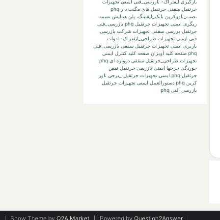
بارگیری لیفتراک-
بازرسی_فنی ایمنی تجهیزات
جرثقیل سقفی جرثقیل های مگنت دار phq
نصب_تاورکرین
بانک_لیفتینگ،
پلن
همایش
تسمه
ریگری
ایمنی تجهیزات جرثقیل phq بازرسی_فنی
جرثقیل بررسی
سقفی تجهیزات
شرکت بازرسی
فنی
ایمنی تجهیزات طراحی_لیفتراک- ادوات
باربری
ایمنی تجهیزات جرثقیل سقفی بازرسی_فنی
phq صفحه کلید آویزان صفحه کلید کنترل
ایمنی
تجهیزات طراحی_جرثقیل سقفی دروازه ای phq
خوردگی چرخها
ایمنی بازرسی جرثقیل نقص
جرثقیل phq
ایمنی تجهیزات جرثقیل _برجی تاور
کرین phq دستورالعمل
ایمنی تجهیزات جرثقیل
بازرسی_فنی phq
Snow Theme by
Q2A Market
Powered by
Question2Answer