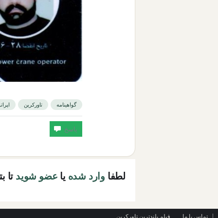
گواهینامه
تاورکرین
اپرات
لطفا
وارد شده
یا
عضو شوید
تا ب
تماس با ما
فیلم بلندترین تاورکرین