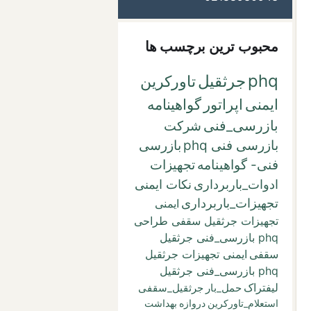
محبوب ترین برچسب ها
phq
جرثقیل
تاورکرین
ایمنی
اپراتور
گواهینامه
بازرسی_فنی
شرکت
بازرسی فنی phq
بازرسی
فنی- گواهینامه
تجهیزات
ادوات_باربرداری
نکات ایمنی
تجهیزات_باربرداری
ایمنی
تجهیزات جرثقیل سقفی طراحی
phq بازرسی_فنی جرثقیل
سقفی
ایمنی تجهیزات جرثقیل
phq بازرسی_فنی جرثقیل
لیفتراک
حمل_بار
جرثقیل_سقفی
استعلام_تاورکرین
دروازه
بهداشت