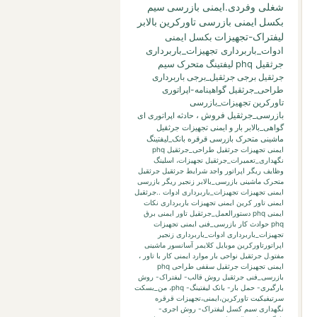
شغلی وفردی.ایمنی بازرسی
سیم
بکسل
ایمنی بازرسی تاورکرین
بالابر
لیفتراک-تجهیزات
بکسل
ایمنی
ادوات_باربرداری تجهیزات_باربرداری
جرثقیل phq
لیفتینگ
متحرک
سیم
جرثقیل برجی
جرثقیل_برجی
باربرداری
طراحی_جرثقیل
گواهینامه-اپراتوری
تاورکرین
تجهیزات_بازرسی
بازرسی_جرثقیل
فروش
،
حادثه
اپراتوری
ای
گواهی_بالابر
بار
و
ایمنی تجهیزات جرثقیل
ماشینی متحرک بازرسی قرقره
بانک_لیفتینگ
ایمنی تجهیزات جرثقیل طراحی_جرثقیل phq
نگهداری_تعمیرات_جرثقیل
تجهیزات،
اسلینگ
وظایف ریگر
اپراتور واجد شرایط جرثقیل
جرثقیل
متحرک ماشینی
بازرسی_بالابر
زنجیر
ریگر
بازرسی
ایمنی تجهیزات تجهیزات_باربرداری ادوات ..جرثقیل
ایمنی تاور کرین
ایمنی تجهیزات باربرداری نکات
ایمنی phq
دستورالعمل_جرثقیل
تاور
ایمنی برق
phq حوادث کار بازرسی_فنی
ایمنی تجهیزات
تجهیزات_باربرداری ادوات_باربرداری زنجیر
اپراتورتاورکرین
موبایل
کلایمر
آسانسور
ماشینی
مفتو.ل جرثقیل
نواحی بار
موارد ایمنی کار با تاور
،
ایمنی تجهیزات جرثقیل سقفی طراحی phq
بازرسی_فنی جرثقیل
روش قالب- لیفتراک- روش
بارگیری- حمل بار- بانک لیفتینگ-
phq،
من_بسکت
سرتیفیکیت
تاورکرین،ایمنی،تجهیزات
قرقره
نگهداری
سیم کسل
لیفتراک- روش اجری-