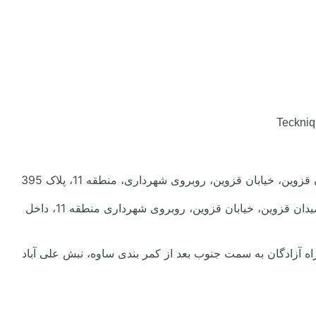
Teckni
ین، خیابان قزوین، روبروی شهرداری، منطقه 11، پلاک 395
کارگاه پرسکاری: تهران، میدان قزوین، خیابان قزوین، روبروی شهرداری منطقه 11، داخل
راه آزادگان به سمت جنوب بعد از کمر بندی ساوه، نبش علی آباد