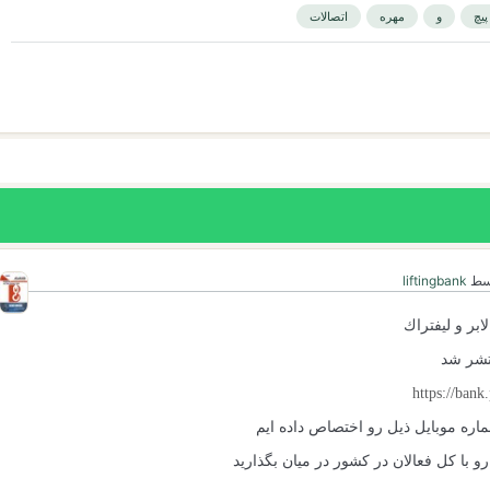
پیچ
و
مهره
اتصالات
سط
liftingbank
لابر و ليفتراك
تشر شد
https://bank
اره موبایل ذیل رو اختصاص داده ایم
 با کل فعالان در کشور در میان بگذارید