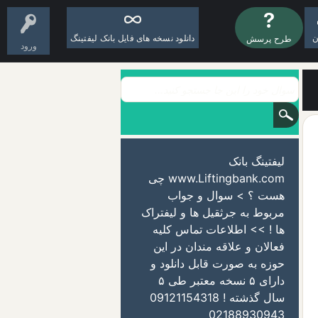
ن
دانلود نسخه های فایل بانک لیفتینگ
طرح پرسش
ورود
لیفتینگ بانک
www.Liftingbank.com چی
هست ؟ > سوال و جواب
مربوط به جرثقیل ها و لیفتراک
ها ! >> اطلاعات تماس کلیه
فعالان و علاقه مندان در این
حوزه به صورت قابل دانلود و
دارای ۵ نسخه معتبر طی ۵
سال گذشته ! 09121154318
02188930943