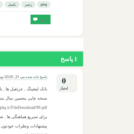
phq
زنجیر
بکسل
1
پاسخ
پاسخ داده شده
می 21, 2020
تو
0
امتیاز
بانک لیفتینگ , جرثقیل ها , با
نسخه چاپی پنجمین سال من
.phq.ir/FileDownload/99.pdf
برای تسریع هماهنگی ها , شم
پیشنهادات ونظرات خودتون رو