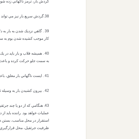
گردش بار، ترمز ناگهاني زده شود
38.گردش سريع بار نيز مي تواند باعث افزايش فاصله شده و ظرفيت دستگاه را به مقدار زيادي كاهش دهد.
39 . گاهي نزديك شدن به بار به
كار موجب كشيده شدن بوم به 
40 . هميشه قلاب و بار بايد در
به سمت جلو حركت كرده و باعث
41 . ايست ناگهاني بار معلق، باعث افزايش وزن بار و در نتيجه كاهش ظرفيت جرثقيل مي شود.
42 . بيرون كشيدن بار به وسيله ثي تكان هاي شديد و مكرر مي تواند باعث كاهش ظرفيت جرثقيل شود.
43. هنگامي كه از دو يا چند جر
عمليات خواهد بود. راننده بايد ا
استقرار در محل مناسب، بستن در
ظرفيت جرثقيل، محل قرارگيري بار