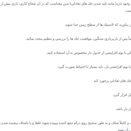
وني وجود دارد( مانند بلند شدن جك هاي تعادلي) بدين معناست كه در آن شعاع كاري، باري بيش از
ست.
ت و كاملاً صاف و به طور صحيح روي درام جمع كننده پيپيده شوند غلط و يا ناصاف پيچيده شدن
ي آن شود