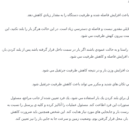
 دلايلي مقدور نبست و فاصله ي دسترسي زياد است. در اين حالت هرگز بار را بلند نكنيد، اين
سمت بيرون كهش ظرفيت مي شود.
 يك راستا و به حالت عمودي باشند اگر بار در سمت داخل قرار گرفته باشد پس از بلند كردن بار،
 افزايش فاصله و كاهش ظرفيت مي شود.
ثقيل براي بلند كردن يك بار استفاده مي شود، يك فرد تعيين شده از جانب مراجع، مسئول
ز دستورات اين فرد اطاعت كند. مسئول عمليات را آناليز كرده و كليه ي پرسنل را نسبت به
ست بار و جابجايي هاي مورد نياز هدايت كند. اين شخص همچنين بايد ضرورت كاهش
، محل قرار گرفتن بوم، وضعيت زمين و سرعت جا به جايي بار را نيز تعيين كند.