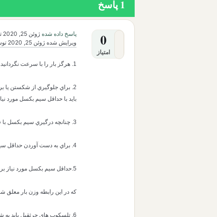
1
پاسخ
پاسخ داده شده
ژوئن 25, 2020
ت
0
ویرایش شده
ژوئن 25, 2020
تو
امتیاز
1. هرگز بار را با سرعت نگردانيد.
2. براي جلوگيري از شكستن يا بر
بايد با حداقل سيم بكسل مورد نيا
3. چنانچه درگيري سيم بكسل با قرقره نامتقارن باشد سبب كج شدگي بار خواهد شد.
4. براي به دست آوردن حداقل سيم بكسل مورد نياز از رابطه ي زير استفاده كنيد:
5.حداقل سيم بكسل مورد نياز برابر است با : سیم بکسل / وزن بار معلق
كه در اين رابطه وزن بار معلق ش
6. تلسكوپ هاي جرثقيل بايد به شكل مساوي باز شوند