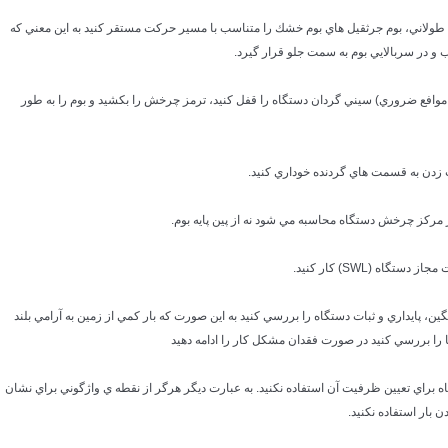
 طولاني، بوم جرثقيل هاي بوم خشك را متناسب با مسير حركت مستقر كنيد به اين معني كه
و در سربالايي بوم به سمت جلو قرار گيرد.
در موافع ضروري) سيني گردان دستگاه را قفل كنيد، ترمز چرخش را بكشيد و بوم را به طور
سنگين، پايداري و ثبات دستگاه را بررسي كنيد به اين صورت كه بار كمي از زمين به آرامي بلند
را بررسي كنيد در صورت فقدان مشكل كار را ادامه دهيد
تگاه براي تعيين ظرفيت آن استفاده نكنيد. به عبارت ديگر هرگر از نقطه ي واژگوني براي نشان
ن بار استفاده نكنيد.