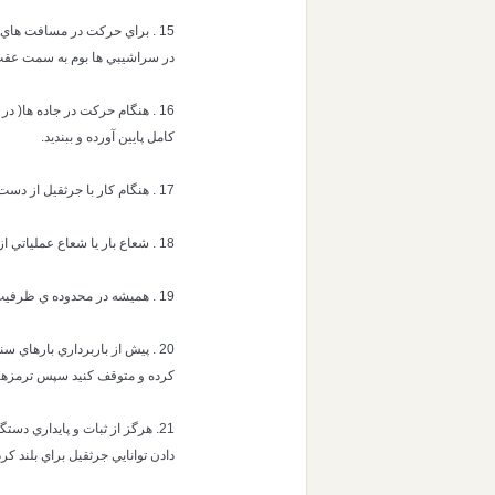
15 . براي حركت در مسافت هاي
در سراشيبي ها بوم به سمت عقب 
16 . هنگام حركت در جاده ها( 
كامل پايين آورده و ببنديد.
17 . هنگام كار با جرثقيل از دست زدن به قسمت هاي گردنده خوداري كنيد.
18 . شعاع بار يا شعاع عملياتي از مركز چرخش دستگاه محاسبه مي شود نه از پين پايه بوم.
19 . هميشه در محدوده ي ظرفيت مجاز دستگاه (SWL) كار كنيد.
20 . پيش از باربرداري بارهاي 
كرده و متوقف كنيد سپس ترمزها 
21. هرگز از ثبات و پايداري دس
دادن توانايي جرثقيل براي بلند كرد