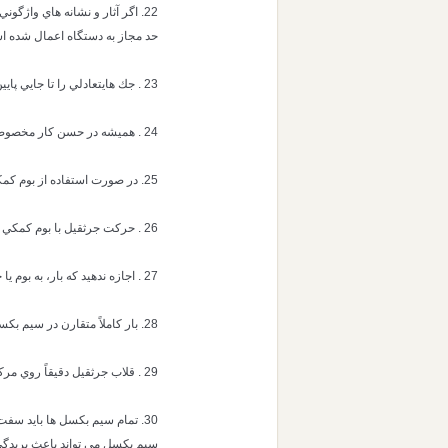
22. اگر آثار و نشانه هاي واژگ
حد مجاز به دستگاه اعمال شده ا
23 . جك هايتعادلي را تا جايي پايين بياوريد كه لاستيك ها از سطح زمين جدا شوند
24 . هميشه در حسن كار مخصوصاً پس از باربرداري سنگين، موقعيت جك ها را بررسي و تنظيم مجدد نمائيد.
25. در صورت استفاده از بوم كمكي يا بوم افزايشي از جدول بار مخصوص به آن استفاده كنيد.
26 . حركت جرثقيل با بوم كمكي يا بوم افزايشي باز، بايد بسيار با احتياط صورت گيرد.
27 . اجازه ندهيد كه بار، به بوم يا جك هاي تغادلي برخورد كند
28. بار كاملاً متقارن در سيم بكسل قرار گيرد.
29 . قلاب جرثقيل دقيقاً روي مركز بار باشد
30. تمام سيم بكسل ها بايد سف
سيم بكسل مي تواند باعث بريدگ