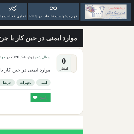
فرم درخواست تبلیغات در PHQ
تمامی فعالیت ها
موارد ايمنی در حين كار با ج
سوال شده
ژوئن 24, 2020
در
جرثق
0
امتیاز
موارد ايمنی در حين كار 
ایمنی
تجهیزات
جرثقیل