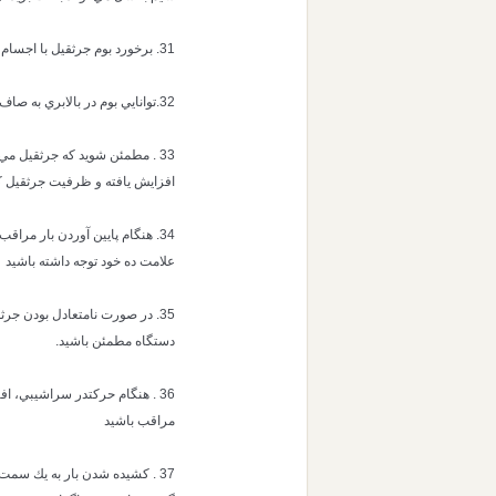
31. برخورد بوم جرثقيل با اجسام ثابت و يا برخورد بار با بوم مي تواند باعث ضعيف شدن بوم و حتي شكستن آن شود.
32.توانايي بوم در بالابري به صاف بودن هميشگي بوم و اجزاي آن بستگي دارد.
33 . مطمئن شويد كه جرثقيل مي 
افزايش يافته و ظرفيت جرثقيل ك
34. هنگام پايين آوردن بار مراق
علامت ده خود توجه داشته باشيد
35. در صورت نامتعادل بودن جر
دستگاه مطمئن باشيد.
36 . هنگام حركتدر سراشيبي، 
مراقب باشيد
37 . كشيده شدن بار به يك سمت