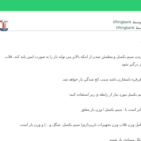
وسط
liftingbank
سط
liftingbank
يدن سيم بكسل و مطمئن شدن از اينكه بالابر مي تواند بار را به صورت ايمن بلند كند، قلاب
ز درگير شود.
امل وزن قلاب وزن تجهيزات باربرداري( سيم بكسل، شگل و....) و وزن بار است.