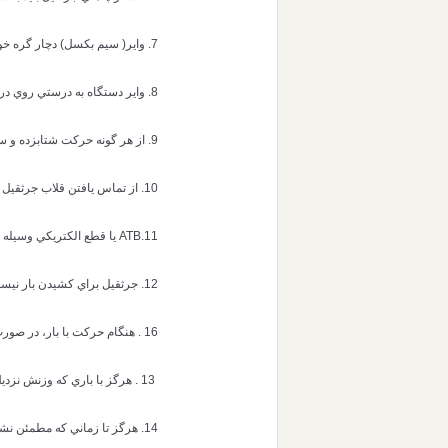
7. واير( سيم بكسل) دچار گره خوردگي، پيچ خوردگي، ساييدگي، كشيدگي و خوردگي نشده باشد.
8. واير دستگاه به درستي روي درام و قرقره ها قرار گرفته باشد.
9. از هر گونه حركت شتابزده و سريع هنگام بيرون دادن يا جمع كردن تلسكوپ خودداري كنيد
10. از تماس يافتن قلاب جرثقيل با انتهاي بوم جلوگيري كنيد
11.ATB يا قطع الكتريكي وسيله ي بسيار مهمي براي پيشگيري از حادثه است در نگهداري آن كوشا باشيد .
12. جرثقيل براي كشيدن بار نيست هرگز براي كشيدن بار از جرثقيل استفاده نكنيد.
16 . هنگام حركت با بار، در صورت امكان براي جلوگيري از نوسان بار آن را مهار كنيد.
13 . هرگز با باري كه وزنش نزديك به ظرفيت جرثقيل(SWL) است حركت نكنيد.
14. هرگز تا زماني كه مطمئن نشديد كسي پشت دستگاه قرار ندارد عقب نرويد.