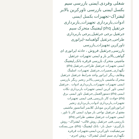
شغلی وفردی.ایمنی بازرسی
سیم
بکسل
ایمنی بازرسی تاورکرین
بالابر
لیفتراک-تجهیزات
بکسل
ایمنی
ادوات_باربرداری تجهیزات_باربرداری
جرثقیل phq
لیفتینگ
متحرک
سیم
جرثقیل برجی
جرثقیل_برجی
باربرداری
طراحی_جرثقیل
گواهینامه-اپراتوری
تاورکرین
تجهیزات_بازرسی
بازرسی_جرثقیل
فروش
،
حادثه
اپراتوری
ای
گواهی_بالابر
بار
و
ایمنی تجهیزات جرثقیل
ماشینی متحرک بازرسی قرقره
بانک_لیفتینگ
ایمنی تجهیزات جرثقیل طراحی_جرثقیل phq
نگهداری_تعمیرات_جرثقیل
تجهیزات،
اسلینگ
وظایف ریگر
اپراتور واجد شرایط جرثقیل
جرثقیل
متحرک ماشینی
بازرسی_بالابر
زنجیر
ریگر
بازرسی
ایمنی تجهیزات تجهیزات_باربرداری ادوات ..جرثقیل
ایمنی تاور کرین
ایمنی تجهیزات باربرداری نکات
ایمنی phq
دستورالعمل_جرثقیل
تاور
ایمنی برق
phq حوادث کار بازرسی_فنی
ایمنی تجهیزات
تجهیزات_باربرداری ادوات_باربرداری زنجیر
اپراتورتاورکرین
موبایل
کلایمر
آسانسور
ماشینی
مفتو.ل جرثقیل
نواحی بار
موارد ایمنی کار با تاور
،
ایمنی تجهیزات جرثقیل سقفی طراحی phq
بازرسی_فنی جرثقیل
روش قالب- لیفتراک- روش
بارگیری- حمل بار- بانک لیفتینگ-
phq،
من_بسکت
سرتیفیکیت
تاورکرین،ایمنی،تجهیزات
قرقره
نگهداری
سیم کسل
لیفتراک- روش اجری-