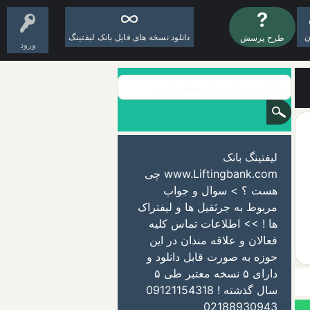
ن
دانلود نسخه های فایل بانک لیفتینگ
طرح پرسش
ورود
لیفتینگ بانک
www.Liftingbank.com چی
هست ؟ > سوال و جواب
مربوط به جرثقیل ها و لیفتراک
ها ! >> اطلاعات تماس کلیه
فعالان و علاقه مندان در این
حوزه به صورت قابل دانلود و
دارای ۵ نسخه معتبر طی ۵
سال گذشته ! 09121154318
02188930943