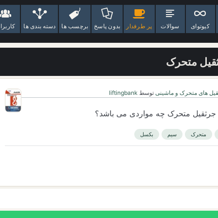
کیوتوای
سوالات
پر طرفدار
بدون پاسخ
برچسب ها
دسته بندی ها
کاربرا
رثقيل متحرک
یل های متحرک و ماشینی
توسط
liftingbank
با جرثقيل متحرک چه مواردی می باشد؟
متحرک
سیم
بکسل