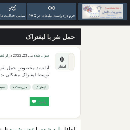
فرم درخواست تبلیغات در PHQ
تمامی فعالیت ها
حمل نفر با لیفتراک
سوال شده
می 23, 2022
در
از لیف
0
امتیاز
آیا سبد مخصوص حمل نفر با
توسط لیفتراک مشکلی ندا
لیفتراک
من_بسکت
سبد
لطفا
وارد شده
یا
عضو شوید
تا ب