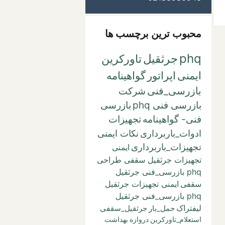
محبوب ترین برچسب ها
phq
جرثقیل
تاورکرین
ایمنی
اپراتور
گواهینامه
بازرسی_فنی
شرکت
بازرسی فنی phq
بازرسی
فنی- گواهینامه
تجهیزات
ادوات_باربرداری
نکات ایمنی
تجهیزات_باربرداری
ایمنی
تجهیزات جرثقیل سقفی طراحی
phq بازرسی_فنی جرثقیل
سقفی
ایمنی تجهیزات جرثقیل
phq بازرسی_فنی جرثقیل
لیفتراک
حمل_بار
جرثقیل_سقفی
استعلام_تاورکرین
دروازه
بهداشت