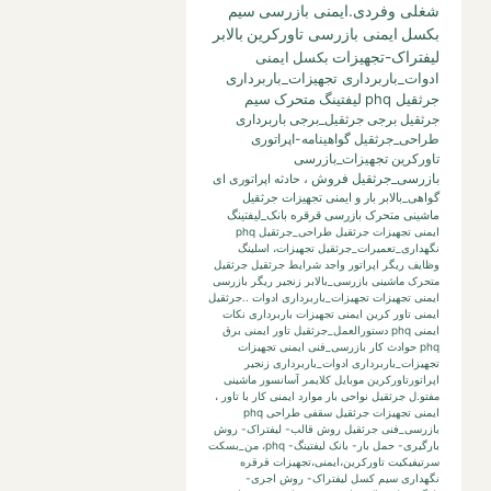
شغلی وفردی.ایمنی بازرسی
سیم
بکسل
ایمنی بازرسی تاورکرین
بالابر
لیفتراک-تجهیزات
بکسل
ایمنی
ادوات_باربرداری تجهیزات_باربرداری
جرثقیل phq
لیفتینگ
متحرک
سیم
جرثقیل برجی
جرثقیل_برجی
باربرداری
طراحی_جرثقیل
گواهینامه-اپراتوری
تاورکرین
تجهیزات_بازرسی
بازرسی_جرثقیل
فروش
،
حادثه
اپراتوری
ای
گواهی_بالابر
بار
و
ایمنی تجهیزات جرثقیل
ماشینی متحرک بازرسی قرقره
بانک_لیفتینگ
ایمنی تجهیزات جرثقیل طراحی_جرثقیل phq
نگهداری_تعمیرات_جرثقیل
تجهیزات،
اسلینگ
وظایف ریگر
اپراتور واجد شرایط جرثقیل
جرثقیل
متحرک ماشینی
بازرسی_بالابر
زنجیر
ریگر
بازرسی
ایمنی تجهیزات تجهیزات_باربرداری ادوات ..جرثقیل
ایمنی تاور کرین
ایمنی تجهیزات باربرداری نکات
ایمنی phq
دستورالعمل_جرثقیل
تاور
ایمنی برق
phq حوادث کار بازرسی_فنی
ایمنی تجهیزات
تجهیزات_باربرداری ادوات_باربرداری زنجیر
اپراتورتاورکرین
موبایل
کلایمر
آسانسور
ماشینی
مفتو.ل جرثقیل
نواحی بار
موارد ایمنی کار با تاور
،
ایمنی تجهیزات جرثقیل سقفی طراحی phq
بازرسی_فنی جرثقیل
روش قالب- لیفتراک- روش
بارگیری- حمل بار- بانک لیفتینگ-
phq،
من_بسکت
سرتیفیکیت
تاورکرین،ایمنی،تجهیزات
قرقره
نگهداری
سیم کسل
لیفتراک- روش اجری-