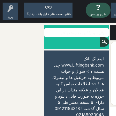
ن
دانلود نسخه های فایل بانک لیفتینگ
طرح پرسش
ورود
لیفتینگ بانک
www.Liftingbank.com چی
هست ؟ > سوال و جواب
مربوط به جرثقیل ها و لیفتراک
ها ! >> اطلاعات تماس کلیه
فعالان و علاقه مندان در این
حوزه به صورت قابل دانلود و
دارای ۵ نسخه معتبر طی ۵
سال گذشته ! 09121154318
02188930943