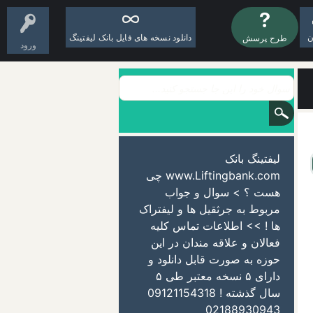
ن
دانلود نسخه های فایل بانک لیفتینگ
طرح پرسش
ورود
لیفتینگ بانک
www.Liftingbank.com چی
هست ؟ > سوال و جواب
مربوط به جرثقیل ها و لیفتراک
ها ! >> اطلاعات تماس کلیه
فعالان و علاقه مندان در این
حوزه به صورت قابل دانلود و
دارای ۵ نسخه معتبر طی ۵
سال گذشته ! 09121154318
02188930943