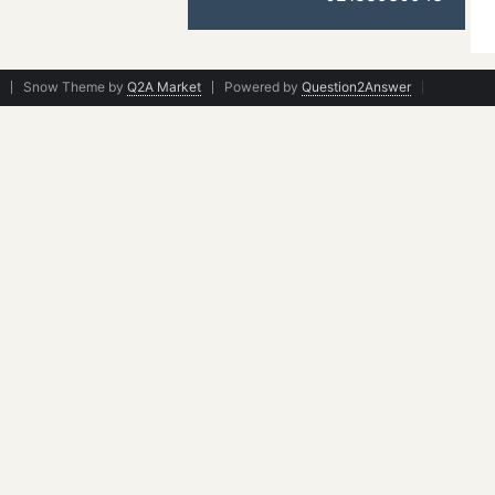
Snow Theme by
Q2A Market
Powered by
Question2Answer