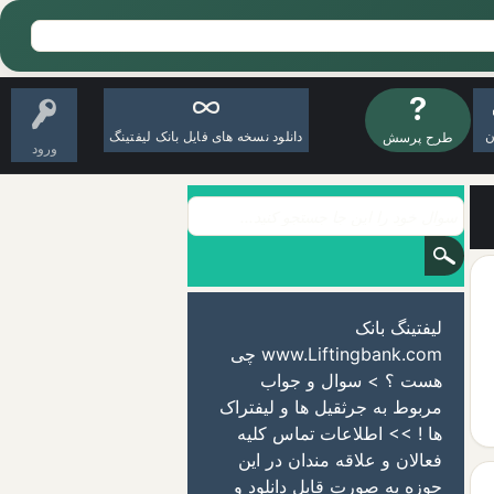
ن
دانلود نسخه های فایل بانک لیفتینگ
طرح پرسش
ورود
لیفتینگ بانک
www.Liftingbank.com چی
هست ؟ > سوال و جواب
مربوط به جرثقیل ها و لیفتراک
ها ! >> اطلاعات تماس کلیه
فعالان و علاقه مندان در این
حوزه به صورت قابل دانلود و