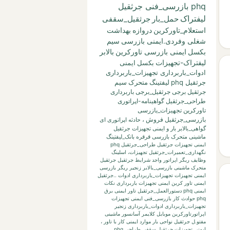
phq بازرسی_فنی جرثقیل
لیفتراک
حمل_بار
جرثقیل_سقفی
استعلام_تاورکرین
دروازه
بهداشت
شغلی وفردی.ایمنی بازرسی
سیم
بکسل
ایمنی بازرسی تاورکرین
بالابر
لیفتراک-تجهیزات
بکسل
ایمنی
ادوات_باربرداری تجهیزات_باربرداری
جرثقیل phq
لیفتینگ
متحرک
سیم
جرثقیل برجی
جرثقیل_برجی
باربرداری
طراحی_جرثقیل
گواهینامه-اپراتوری
تاورکرین
تجهیزات_بازرسی
بازرسی_جرثقیل
فروش
،
حادثه
اپراتوری
ای
گواهی_بالابر
بار
و
ایمنی تجهیزات جرثقیل
ماشینی متحرک بازرسی قرقره
بانک_لیفتینگ
ایمنی تجهیزات جرثقیل طراحی_جرثقیل phq
نگهداری_تعمیرات_جرثقیل
تجهیزات،
اسلینگ
وظایف ریگر
اپراتور واجد شرایط جرثقیل
جرثقیل
متحرک ماشینی
بازرسی_بالابر
زنجیر
ریگر
بازرسی
ایمنی تجهیزات تجهیزات_باربرداری ادوات ..جرثقیل
ایمنی تاور کرین
ایمنی تجهیزات باربرداری نکات
ایمنی phq
دستورالعمل_جرثقیل
تاور
ایمنی برق
phq حوادث کار بازرسی_فنی
ایمنی تجهیزات
تجهیزات_باربرداری ادوات_باربرداری زنجیر
اپراتورتاورکرین
موبایل
کلایمر
آسانسور
ماشینی
مفتو.ل جرثقیل
نواحی بار
موارد ایمنی کار با تاور
،
ایمنی تجهیزات جرثقیل سقفی طراحی phq