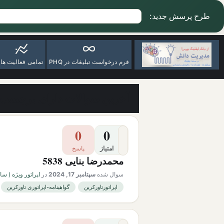
طرح پرسش جدید:
فرم درخواست تبلیغات در PHQ
تمامی فعالیت ها
آخرین سوالات دارای برچسب ا
0
0
امتیاز
پاسخ
محمدرضا بنایی 5838
سوال شده
سپتامبر 17, 2024
در
اپراتور ویژه ( سابقه ک
اپراتورتاورکرین
گواهینامه-اپراتوری تاورکرین