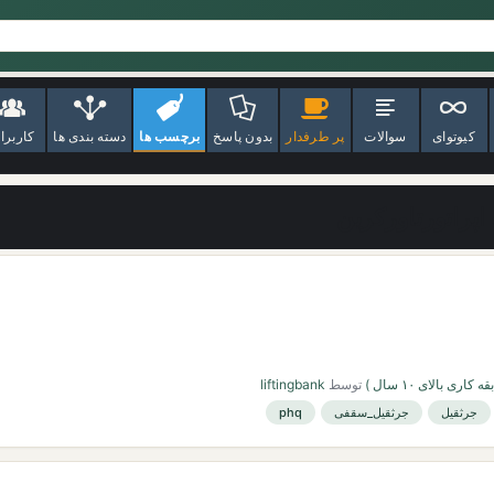
کیوتوای
سوالات
پر طرفدار
بدون پاسخ
برچسب ها
دسته بندی ها
کاربرا
پراتورتاورکرین
اری بالای ۱۰ سال )
توسط
liftingbank
جرثقیل
جرثقیل_سقفی
phq