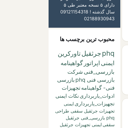
دارای ۵ نسخه معتبر طی ۵
سال گذشته ! 09121154318
02188930943
محبوب ترین برچسب ها
phq
جرثقیل
تاورکرین
ایمنی
اپراتور
گواهینامه
بازرسی_فنی
شرکت
بازرسی فنی phq
بازرسی
فنی- گواهینامه
تجهیزات
ادوات_باربرداری
نکات ایمنی
تجهیزات_باربرداری
ایمنی
تجهیزات جرثقیل سقفی طراحی
phq بازرسی_فنی جرثقیل
سقفی
ایمنی تجهیزات جرثقیل