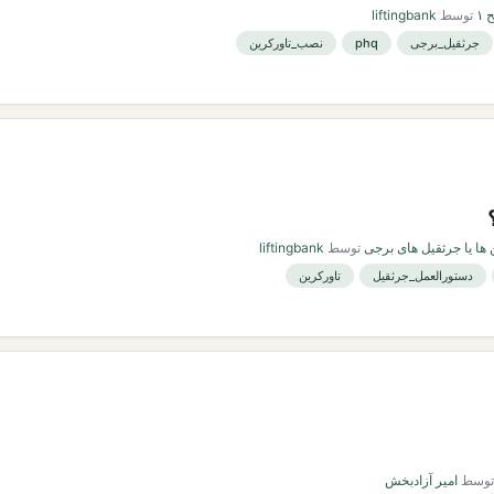
۱
توسط
liftingbank
جرثقیل_برجی
phq
نصب_تاورکرین
 ها یا جرثقیل های برجی
توسط
liftingbank
دستورالعمل_جرثقیل
تاورکرین
توسط
امیر آزادبخش