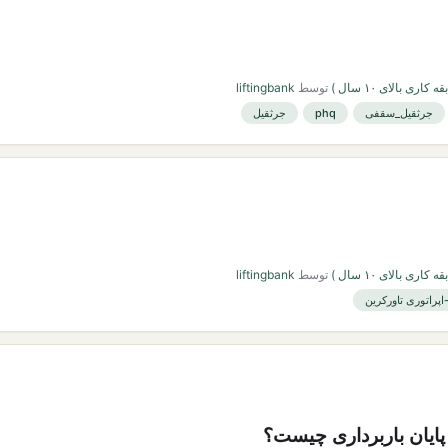
اری بالای ۱۰ سال )
توسط
liftingbank
جرثقیل_سقفی
phq
جرثقیل
اری بالای ۱۰ سال )
توسط
liftingbank
اپراتوری تاورکرین
پایان باربرداری چیست؟