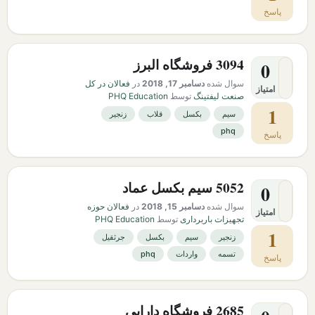
پاسخ
3094 فروشگاه البرز
0
سوال شده
دسامبر 17, 2018
در
فعالان در کل
امتیاز
صنعت لیفتینگ
توسط
PHQ Education
1
سیم
بکسل
قلاب
زنجیر
phq
پاسخ
5052 سیم بکسل عماد
0
سوال شده
دسامبر 15, 2018
در
فعالان حوزه
امتیاز
تجهیزات باربرداری
توسط
PHQ Education
1
زنجیر
سیم
بکسل
جرثقیل
تسمه
واردات
phq
پاسخ
2685 فروشگاه دارابی