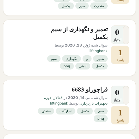
متحرک
سیم
بکسل
تعمیر و نگهداری از سیم
0
بکسل
امتیاز
سوال شده
ژوئن 23, 2020
توسط
1
liftingbank
تعمیر
و
نگهداری
سیم
پاسخ
بکسل
ایمنی
phq
قراچورلو 6683
0
سوال شده
می 14, 2020
در
فعالان حوزه
امتیاز
تجهیزات باربرداری
توسط
liftingbank
1
سیم
بکسل
ابزارآلات
صنعتی
phq
پاسخ