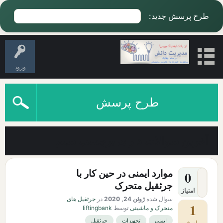
طرح پرسش جدید:
ورود
طرح پرسش
آخرین سوالات دارای برچسب سیم
موارد ايمنی در حين كار با
0
جرثقيل متحرک
امتیاز
سوال شده
ژوئن 24, 2020
در
جرثقیل های
1
متحرک و ماشینی
توسط
liftingbank
ایمنی
تجهیزات
جرثقیل
پاسخ