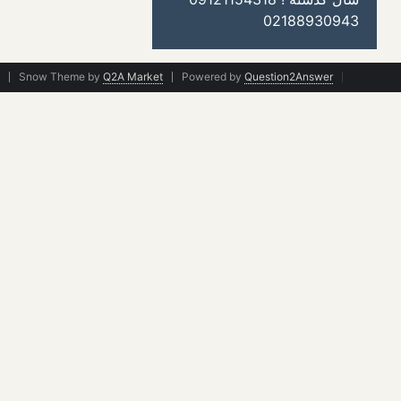
02188930943
Snow Theme by
Q2A Market
Powered by
Question2Answer