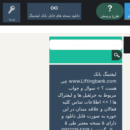
ن
دانلود نسخه های فایل بانک لیفتینگ
طرح پرسش
ورود
لیفتینگ بانک
www.Liftingbank.com چی
هست ؟ > سوال و جواب
مربوط به جرثقیل ها و لیفتراک
ها ! >> اطلاعات تماس کلیه
فعالان و علاقه مندان در این
حوزه به صورت قابل دانلود و
دارای ۵ نسخه معتبر طی ۵
سال گذشته ! 09121154318