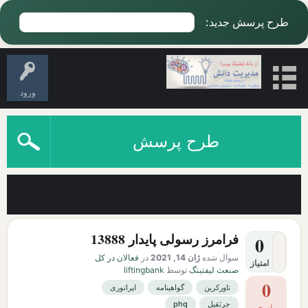
طرح پرسش جدید:
ورود
طرح پرسش
آخرین سوالات دارای برچسب اپراتوری
فرامرز رسولی پایدار 13888
0
سوال شده
ژان 14, 2021
در
فعالان در کل
امتیاز
صنعت لیفتینگ
توسط
liftingbank
0
تاورکرین
گواهینامه
اپراتوری
جرثقیل
phq
پاسخ