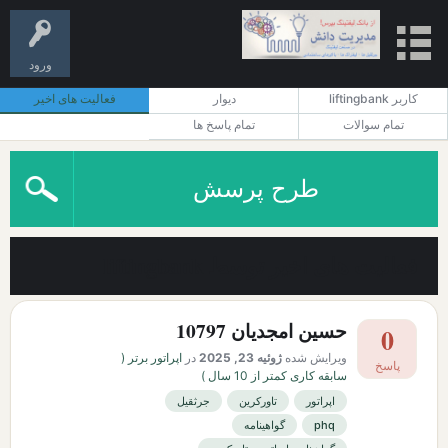
ورود
کاربر liftingbank
دیوار
فعالیت های اخیر
تمام سوالات
تمام پاسخ ها
طرح پرسش
فعالیت های اخیر توسط liftingbank
حسین امجدیان 10797
0
ویرایش شده
ژوئیه 23, 2025
در
اپراتور برتر (
پاسخ
سابقه کاری کمتر از 10 سال )
اپراتور
تاورکرین
جرثقیل
phq
گواهینامه