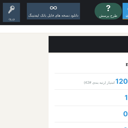
ن
دانلود نسخه های فایل بانک لیفتینگ
طرح پرسش
ورود
120
امتیاز (رتبه بندی #
42
)
1
0