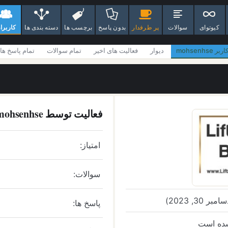
کیوتوای
سوالات
پر طرفدار
بدون پاسخ
برچسب ها
دسته بندی ها
کاربرا
اربر mohsenhse
دیوار
فعالیت های اخیر
تمام سوالات
تمام پاسخ ها
فعالیت توسط mohsenhse
امتیاز:
سوالات:
پاسخ ها:
 شده است