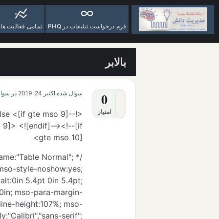
فرم درخواست تبلیغات در PHQ
تمامی فعالیت ها
بالابر
سوال شده
اکتبر 24, 2019
در
سوال
0
امتیاز
alse
]> <![endif]--><!--[if
gte mso 10]>
name:"Table Normal";
 mso-style-noshow:yes;
lt:0in 5.4pt 0in 5.4pt;
0in; mso-para-margin-
line-height:107%; mso-
:"Calibri","sans-serif";