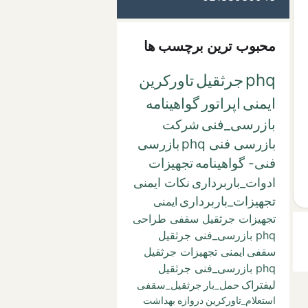
محبوب ترین برچسب ها
phq
جرثقیل
تاورکرین
ایمنی
اپراتور
گواهینامه
بازرسی_فنی
شرکت
بازرسی فنی phq
بازرسی
فنی- گواهینامه
تجهیزات
ادوات_باربرداری
نکات ایمنی
تجهیزات_باربرداری
ایمنی
تجهیزات جرثقیل سقفی طراحی
phq بازرسی_فنی جرثقیل
سقفی
ایمنی تجهیزات جرثقیل
phq بازرسی_فنی جرثقیل
لیفتراک
حمل_بار
جرثقیل_سقفی
استعلام_تاورکرین
دروازه
بهداشت