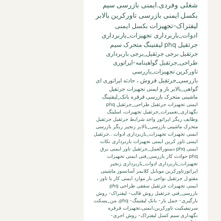
شغلی وفردی.ایمنی بازرسی
سیم
بکسل
ایمنی بازرسی تاورکرین
بالابر
لیفتراک-تجهیزات
بکسل
ایمنی
ادوات_باربرداری تجهیزات_باربرداری
جرثقیل phq
لیفتینگ
متحرک
سیم
جرثقیل برجی
جرثقیل_برجی
باربرداری
طراحی_جرثقیل
گواهینامه-اپراتوری
تاورکرین
تجهیزات_بازرسی
بازرسی_جرثقیل
فروش
،
حادثه
اپراتوری
ای
گواهی_بالابر
بار
و
ایمنی تجهیزات جرثقیل
ماشینی متحرک بازرسی قرقره
بانک_لیفتینگ
ایمنی تجهیزات جرثقیل طراحی_جرثقیل phq
نگهداری_تعمیرات_جرثقیل
تجهیزات،
اسلینگ
وظایف ریگر
اپراتور واجد شرایط جرثقیل
جرثقیل
متحرک ماشینی
بازرسی_بالابر
زنجیر
ریگر
بازرسی
ایمنی تجهیزات تجهیزات_باربرداری ادوات ..جرثقیل
ایمنی تاور کرین
ایمنی تجهیزات باربرداری نکات
ایمنی phq
دستورالعمل_جرثقیل
تاور
ایمنی برق
phq حوادث کار بازرسی_فنی
ایمنی تجهیزات
تجهیزات_باربرداری ادوات_باربرداری زنجیر
اپراتورتاورکرین
موبایل
کلایمر
آسانسور
ماشینی
مفتو.ل جرثقیل
نواحی بار
موارد ایمنی کار با تاور
،
ایمنی تجهیزات جرثقیل سقفی طراحی phq
بازرسی_فنی جرثقیل
روش قالب- لیفتراک- روش
بارگیری- حمل بار- بانک لیفتینگ-
phq،
من_بسکت
سرتیفیکیت
تاورکرین،ایمنی،تجهیزات
قرقره
نگهداری
سیم کسل
لیفتراک- روش اجری-