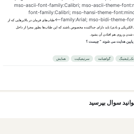
mso-ascii-font-family:Calibri; mso-ascii-theme-font:
font-family:Calibri; mso-hansi-theme-font:mino
family:Arial; mso-bidi-theme-font:
طناب‌های‌ فرمان‌ در بالابرهایی‌ که‌ از
‌ الکتریکی‌ و بادی‌) باید دارای‌ جداکننده‌ مخصوص‌ باشند که‌ این‌ طناب‌ها بطور مجزا از داخل‌
‌ شدن‌ و روی‌ هم‌ افتادن‌ آن‌ بشود
.
ز پایین هدایت می شوند " چیست ؟
نک_لیفتینگ
گواهینامه
سرتیفیکیت
همایش
توانید سوال بپرسید