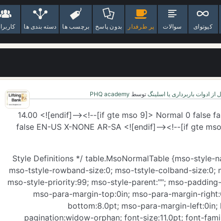
کیوتوای
سوالات
پر طرفدار
بدون پاسخ
برچسب ها
دسته بندی ها
کاربرا
 از ادوات باربرداری یا اسلینگ
توسط
PHQ academy
<!--[if gte mso 9]> 14.00 <![endif]--><!--[if gte mso 9]> Normal 0 false f
false EN-US X-NONE AR-SA <![endif]--><!--[if gte mso 9
/* Style Definitions */ table.MsoNormalTable {mso-style-
mso-tstyle-rowband-size:0; mso-tstyle-colband-size:0;
mso-style-priority:99; mso-style-parent:""; mso-padding-a
mso-para-margin-top:0in; mso-para-margin-right:
bottom:8.0pt; mso-para-margin-left:0in; 
pagination:widow-orphan; font-size:11.0pt; font-family