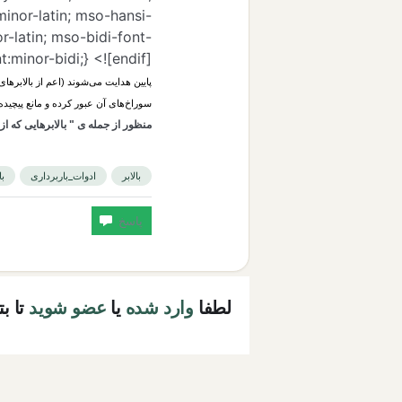
minor-latin; mso-hansi-
r-latin; mso-bidi-font-
minor-bidi;} <![endif]-->
پایین‌ هدایت‌ می‌شوند (اعم‌ از بالابرهای
سوراخ‌های‌ آن‌ عبور کرده‌ و مانع‌ پیچیده
منظور از جمله ی " بالابرهایی که ا
بالابر
ادوات_باربرداری
با
لطفا
وارد شده
یا
عضو شوید
تا ب