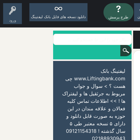
ن
دانلود نسخه های فایل بانک لیفتینگ
طرح پرسش
ورود
لیفتینگ بانک
www.Liftingbank.com چی
هست ؟ > سوال و جواب
مربوط به جرثقیل ها و لیفتراک
ها ! >> اطلاعات تماس کلیه
فعالان و علاقه مندان در این
حوزه به صورت قابل دانلود و
دارای ۵ نسخه معتبر طی ۵
سال گذشته ! 09121154318
02188930943