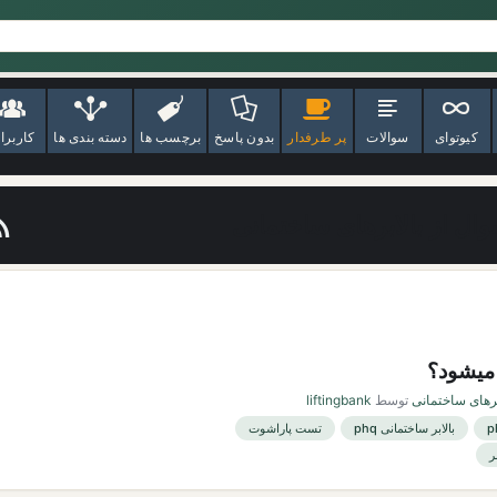
کیوتوای
سوالات
پر طرفدار
بدون پاسخ
برچسب ها
دسته بندی ها
کاربرا
ال از بالابرهای ساختمانی
 میشود؟
برهای ساختمانی
توسط
liftingbank
بالابر ساختمانی phq
تست پاراشوت
ر