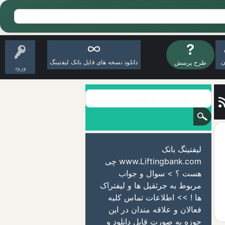
ن
دانلود نسخه های فایل بانک لیفتینگ
طرح پرسش
ورود
لیفتینگ بانک
www.Liftingbank.com چی
هست ؟ > سوال و جواب
مربوط به جرثقیل ها و لیفتراک
ها ! >> اطلاعات تماس کلیه
فعالان و علاقه مندان در این
حوزه به صورت قابل دانلود و