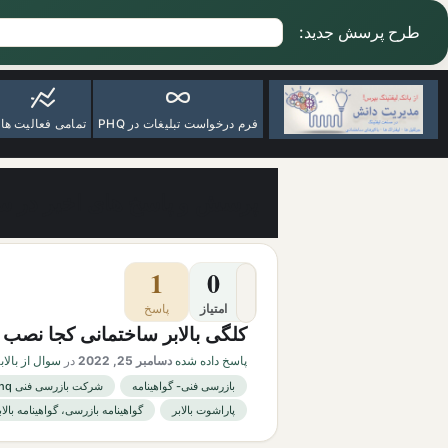
طرح پرسش جدید:
فرم درخواست تبلیغات در PHQ
تمامی فعالیت ها
پرسش و پاسخ های اخیر در سو
1
0
امتیاز
پاسخ
کلگی بالابر ساختمانی کجا نصب
پاسخ داده شده
دسامبر 25, 2022
در
سوال از بالا
بازرسی فنی- گواهینامه
شرکت بازرسی فنی phq
پاراشوت بالابر
گواهینامه بازرسی، گواهینامه بالاب