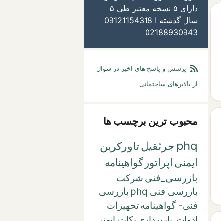
دارای ۵ نسخه معتبر طی ۵
سال گذشته ! 09121154318
02188930943
پرسش و پاسخ های اخیر در سوال
از بالابرهای ساختمانی
محبوب ترین برچسب ها
phq
جرثقیل
تاورکرین
ایمنی
اپراتور
گواهینامه
بازرسی_فنی
شرکت
بازرسی فنی phq
بازرسی
فنی- گواهینامه
تجهیزات
ادوات_باربرداری
نکات ایمنی