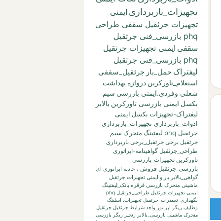
تجهیزات_باربرداری
ایمنی
تجهیزات جرثقیل سقفی طراحی
phq بازرسی_فنی جرثقیل
سقفی
ایمنی تجهیزات جرثقیل
phq بازرسی_فنی جرثقیل
لیفتراک
حمل_بار
جرثقیل_سقفی
استعلام_تاورکرین
دروازه
بهداشت
شغلی وفردی.ایمنی بازرسی
سیم
بکسل
ایمنی بازرسی تاورکرین
بالابر
لیفتراک-تجهیزات
بکسل
ایمنی
ادوات_باربرداری تجهیزات_باربرداری
جرثقیل phq
لیفتینگ
متحرک
سیم
جرثقیل برجی
جرثقیل_برجی
باربرداری
طراحی_جرثقیل
گواهینامه-اپراتوری
تاورکرین
تجهیزات_بازرسی
بازرسی_جرثقیل
فروش
،
حادثه
اپراتوری
ای
گواهی_بالابر
بار
و
ایمنی تجهیزات جرثقیل
ماشینی متحرک بازرسی قرقره
بانک_لیفتینگ
ایمنی تجهیزات جرثقیل طراحی_جرثقیل phq
نگهداری_تعمیرات_جرثقیل
تجهیزات،
اسلینگ
وظایف ریگر
اپراتور واجد شرایط جرثقیل
جرثقیل
متحرک ماشینی
بازرسی_بالابر
زنجیر
ریگر
بازرسی