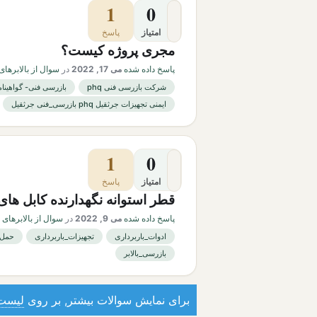
1
0
امتیاز
پاسخ
مجری پروژه کیست؟
پاسخ داده شده
می 17, 2022
در
سوال از بالابرها
شرکت بازرسی فنی phq
بازرسی فنی- گواهینام
ایمنی تجهیزات جرثقیل phq بازرسی_فنی جرثقیل
1
0
امتیاز
پاسخ
قطر استوانه نگهدارنده کابل های ب
پاسخ داده شده
می 9, 2022
در
سوال از بالابرهای
ادوات_باربرداری
تجهیزات_باربرداری
حمل_
بازرسی_بالابر
برای نمایش سوالات بیشتر, بر روی
لیست 