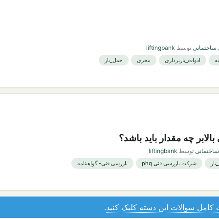
ی ساختمانی
توسط
liftingbank
ه
ادوات_باربرداری
مجری
حمل_بار
الابر چه مقدار باید باشد؟
 ساختمانی
توسط
liftingbank
بار
شرکت بازرسی فنی phq
بازرسی فنی- گواهینامه
کامل سوالات این دسته کلیک کنید
.