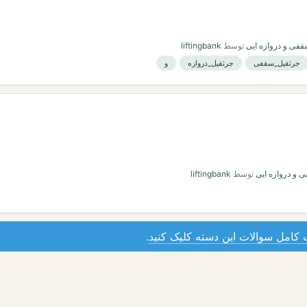
قفی و دروازه ایی
توسط
liftingbank
جرثقیل_سقفی
جرثقیل_دروازه
و
 و دروازه ایی
توسط
liftingbank
کامل سوالات این دسته کلیک کنید
.