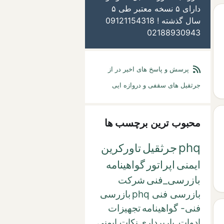
دارای ۵ نسخه معتبر طی ۵
سال گذشته ! 09121154318
02188930943
پرسش و پاسخ های اخیر در از
جرثقیل های سقفی و دروازه ایی
محبوب ترین برچسب ها
phq
جرثقیل
تاورکرین
ایمنی
اپراتور
گواهینامه
بازرسی_فنی
شرکت
بازرسی فنی phq
بازرسی
فنی- گواهینامه
تجهیزات
ادوات_باربرداری
نکات ایمنی