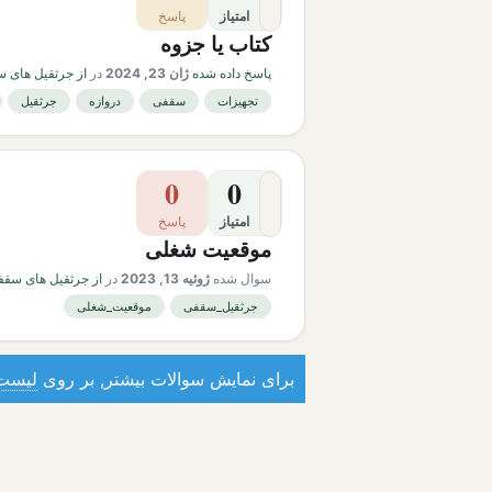
امتیاز
پاسخ
کتاب یا جزوه
پاسخ داده شده
ژان 23, 2024
در
از جرثقیل های س
تجهیزات
سقفی
دروازه
جرثقیل
0
0
امتیاز
پاسخ
موقعیت شغلی
سوال شده
ژوئیه 13, 2023
در
از جرثقیل های سقفی
جرثقیل_سقفی
موقعیت_شغلی
برای نمایش سوالات بیشتر, بر روی
لیست 