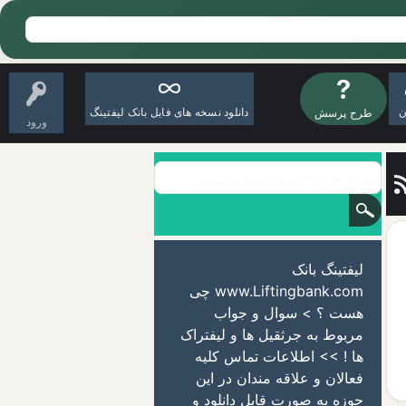
ن
دانلود نسخه های فایل بانک لیفتینگ
طرح پرسش
ورود
لیفتینگ بانک
www.Liftingbank.com چی
هست ؟ > سوال و جواب
مربوط به جرثقیل ها و لیفتراک
ها ! >> اطلاعات تماس کلیه
فعالان و علاقه مندان در این
حوزه به صورت قابل دانلود و