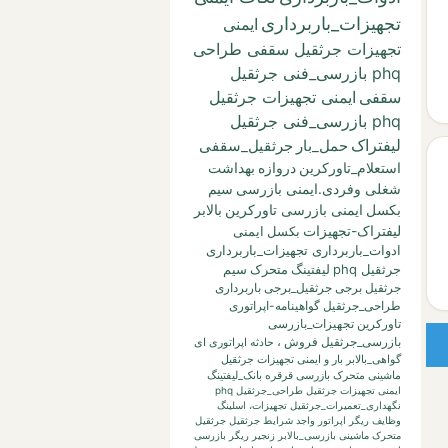
تجهیزات_باربرداری
ایمنی
تجهیزات جرثقیل سقفی طراحی
phq بازرسی_فنی جرثقیل
سقفی
ایمنی تجهیزات جرثقیل
phq بازرسی_فنی جرثقیل
لیفتراک
حمل_بار
جرثقیل_سقفی
استعلام_تاورکرین
دروازه
بهداشت
شغلی وفردی.ایمنی بازرسی
سیم
بکسل
ایمنی بازرسی تاورکرین
بالابر
لیفتراک-تجهیزات
بکسل
ایمنی
ادوات_باربرداری تجهیزات_باربرداری
جرثقیل phq
لیفتینگ
متحرک
سیم
جرثقیل برجی
جرثقیل_برجی
باربرداری
طراحی_جرثقیل
گواهینامه-اپراتوری
تاورکرین
تجهیزات_بازرسی
بازرسی_جرثقیل
فروش
،
حادثه
اپراتوری
ای
گواهی_بالابر
بار
و
ایمنی تجهیزات جرثقیل
ماشینی متحرک بازرسی قرقره
بانک_لیفتینگ
ایمنی تجهیزات جرثقیل طراحی_جرثقیل phq
نگهداری_تعمیرات_جرثقیل
تجهیزات،
اسلینگ
وظایف ریگر
اپراتور واجد شرایط جرثقیل
جرثقیل
متحرک ماشینی
بازرسی_بالابر
زنجیر
ریگر
بازرسی