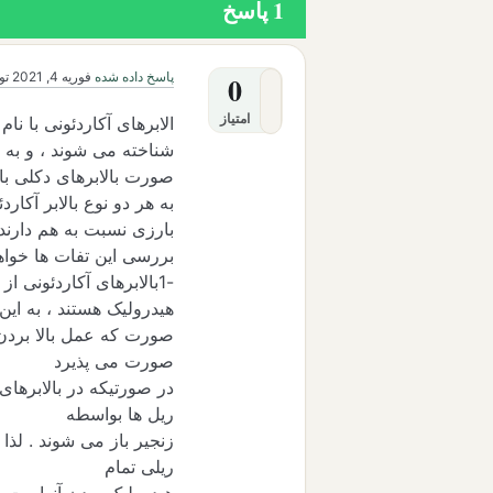
1
پاسخ
پاسخ داده شده
فوریه 4, 2021
ت
0
امتیاز
الابرهای آکاردئونی با نا
شناخته می شوند ، و به 
صورت بالابرهای دکلی با 
به هر دو نوع بالابر آکار
بارزی نسبت به هم دارند 
بررسی این تفات ها خواه
-
1
بالابرهای آکاردئونی از
هیدرولیک هستند ، به این
صورت که عمل بالا بردن
صورت می پذیرد
در صورتیکه در بالابرها
ریل ها بواسطه
زنجیر باز می شوند . لذا
ریلی تمام