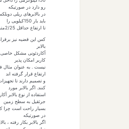
150
کیلوگرمی را داخل سبد
رو دارد در صورتیکه
در بالابرهای ریلی دوبلک
باید بار
150
کیلویی را
تا ارتفاع حداقل
25
/
2
متر
کس این قضیه نیز برقرار
بالابر
آکاردئونی مشکل خاصی ند
کاربر امکان پذیر
نیست . به عنوان مثال فر
ارتفاع قرار گرفته اند
و تصمیم دارند تا تجهیزا
کنند. اگر بالابر مورد
استفاده از نوع بالابر آکا
جرثقیل به سطح زمین
بسیار راحت است چرا که 
در صورتیکه
اگر بالابر بکار رفته ، با