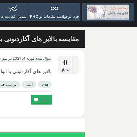
فرم درخواست تبلیغات در PHQ
تمامی فعالیت ها
مقایسه بالابر های آکاردئونی با
سوال شده
فوریه 4, 2021
در
سوال 
0
امتیاز
بالابر های آکاردئونی با انو
phq
ایمنی
بازرسی_فنی