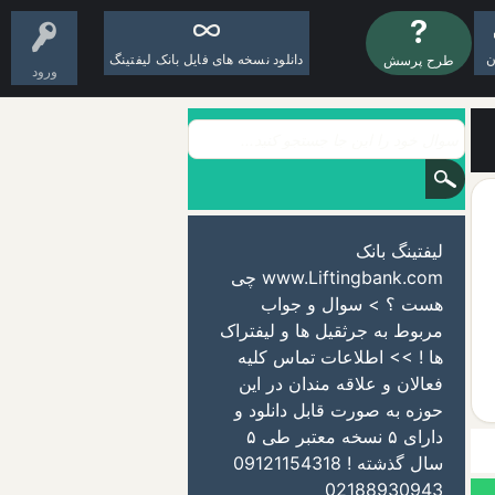
ن
دانلود نسخه های فایل بانک لیفتینگ
طرح پرسش
ورود
لیفتینگ بانک
www.Liftingbank.com چی
هست ؟ > سوال و جواب
مربوط به جرثقیل ها و لیفتراک
ها ! >> اطلاعات تماس کلیه
فعالان و علاقه مندان در این
حوزه به صورت قابل دانلود و
دارای ۵ نسخه معتبر طی ۵
سال گذشته ! 09121154318
02188930943