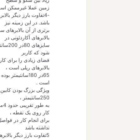
زیاد بین سکو و سطح
زمین عملا غیرممکن است
-
4
تفاوت بارز دیگر بالاب
باشد. در این زمینه نیز
برتری از آن بالابرهای 
بالابرهای آکاردئونی در
سایزهای
80
در
200
سانت
شود که کاربر
فضای زیادی را برای کار 
بالابرهای ریلی است ،
65
در
180
سانتیمتر بوده 
است .
ویژگی بزرگ بودن کابین با
250
سانتیمتر ،
به طور تقریبی حدود
4
مت
کار روی یک نقطه ،
برای انجام کار در فواصل ب
نداشته باشد
5
تفاوت بارز دیگر بالاب