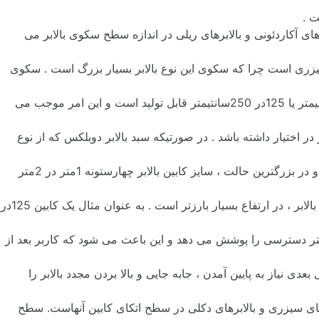
 .
رهای آکاردئونی و بالابرهای ریلی در اندازه سطح سکوی بالابر می
سیزری است چرا که سکوی این نوع بالابر بسیار بزرگ است . سکوی
یمتر یا
125
در
250
سانتیمتر قابل تولید است و این امر موجب می
در اختیار داشته باشد . در صورتیکه سبد بالابر دوبلکس که از نوع
و در بزرگترین حالت ، سایز کابین بالابر چهارستونه
1
متر در
2
متر
لابر ، در ارتفاع بسیار بارزتر است . به عنوان مثال یک کابین
125
در
ر دسترسی را پوشش می دهد و این باعث می شود که کاربر بعد از
عدی نیاز به پایین آمدن ، جابه جایی و بالا بردن مجدد بالابر را
رهای سیزری و بالابرهای دکلی در سطح اتکای کابین آنهاست. سطح