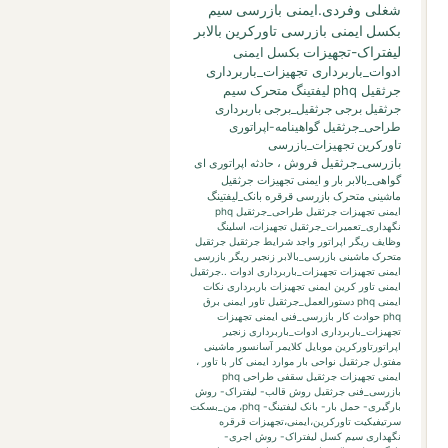
شغلی وفردی.ایمنی بازرسی
سیم
بکسل
ایمنی بازرسی تاورکرین
بالابر
لیفتراک-تجهیزات
بکسل
ایمنی
ادوات_باربرداری تجهیزات_باربرداری
جرثقیل phq
لیفتینگ
متحرک
سیم
جرثقیل برجی
جرثقیل_برجی
باربرداری
طراحی_جرثقیل
گواهینامه-اپراتوری
تاورکرین
تجهیزات_بازرسی
بازرسی_جرثقیل
فروش
،
حادثه
اپراتوری
ای
گواهی_بالابر
بار
و
ایمنی تجهیزات جرثقیل
ماشینی متحرک بازرسی قرقره
بانک_لیفتینگ
ایمنی تجهیزات جرثقیل طراحی_جرثقیل phq
نگهداری_تعمیرات_جرثقیل
تجهیزات،
اسلینگ
وظایف ریگر
اپراتور واجد شرایط جرثقیل
جرثقیل
متحرک ماشینی
بازرسی_بالابر
زنجیر
ریگر
بازرسی
ایمنی تجهیزات تجهیزات_باربرداری ادوات ..جرثقیل
ایمنی تاور کرین
ایمنی تجهیزات باربرداری نکات
ایمنی phq
دستورالعمل_جرثقیل
تاور
ایمنی برق
phq حوادث کار بازرسی_فنی
ایمنی تجهیزات
تجهیزات_باربرداری ادوات_باربرداری زنجیر
اپراتورتاورکرین
موبایل
کلایمر
آسانسور
ماشینی
مفتو.ل جرثقیل
نواحی بار
موارد ایمنی کار با تاور
،
ایمنی تجهیزات جرثقیل سقفی طراحی phq
بازرسی_فنی جرثقیل
روش قالب- لیفتراک- روش
بارگیری- حمل بار- بانک لیفتینگ-
phq،
من_بسکت
سرتیفیکیت
تاورکرین،ایمنی،تجهیزات
قرقره
نگهداری
سیم کسل
لیفتراک- روش اجری-