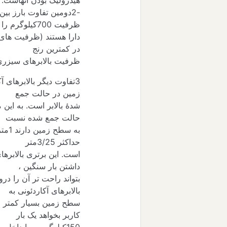
هیدرولیک بودن آنهاست.
-
2
دومین تفاوت بارز بین ا
ظرفیت
700
کیلوگرم را
دارا هستند (ظرفیت های
در کمترین رنج
ظرفیت بالابرهای سیزری ی
3
تفاوت دیگر بالابرهای آ
زمین در حالت جمع
شدۀ بالابر است. به این
حالت جمع شده نسبت
به سطح زمین دارند
1
متر
حداکثر
25
/
3
متر
است. این برتری بالابرها
داشتن بار سنگین ،
بتواند راحت تر آن را د
بالابرهای آکاردئونی به
سطح زمین بسیار کمتر از 
کاربر بخواهد یک بار