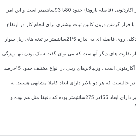
کاردئونی (فاصله بازوها) حدود
80
تا
93
سانتیمتر است و این امر
ا قرار گرفتن درون کابین ثبات بیشتری برای انجام کار در ارتفاع
دکلی روی فاصله ای به اندازه
5
/
21
سانتیمتر بر تیغه های ریل سوار
ر از تفاوت های دیگر آنهاست که می توان گفت سبک بودن تنها ویژگی
آکاردئونی است . وزنبالابرهای ریلی در انواع مختلف حدود
45
درصد
 حالیست که هر دو بالابر دارای ابعاد کاملا مشابهی هستند. به
ر دارای ابعاد
155
در
275
سانتیمتر بوده که دقیقا مثل هم بوده و
د