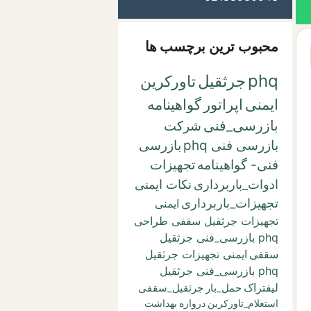
محبوب ترین برچسب ها
phq
جرثقیل
تاورکرین
ایمنی
اپراتور
گواهینامه
بازرسی_فنی
شرکت
بازرسی فنی phq
بازرسی
فنی- گواهینامه
تجهیزات
ادوات_باربرداری
نکات ایمنی
تجهیزات_باربرداری
ایمنی
تجهیزات جرثقیل سقفی طراحی
phq بازرسی_فنی جرثقیل
سقفی
ایمنی تجهیزات جرثقیل
phq بازرسی_فنی جرثقیل
لیفتراک
حمل_بار
جرثقیل_سقفی
استعلام_تاورکرین
دروازه
بهداشت