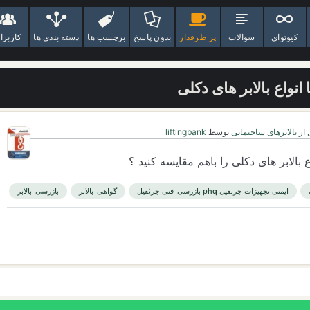
کیوتوای
سوالات
پر طرفدار
بدون پاسخ
برچسب ها
دسته بندی ها
کاربرا
 انواع بالابر های دکلی
از بالابرهای ساختمانی
توسط
liftingbank
اع بالابر های دکلی را باهم مقایسه کنید ؟
ایمنی تجهیزات جرثقیل phq بازرسی_فنی جرثقیل
گواهی_بالابر
بازرسی_بالابر