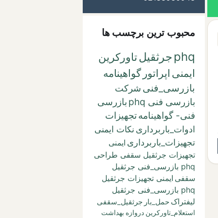
محبوب ترین برچسب ها
phq
جرثقیل
تاورکرین
ایمنی
اپراتور
گواهینامه
بازرسی_فنی
شرکت
بازرسی فنی phq
بازرسی
فنی- گواهینامه
تجهیزات
ادوات_باربرداری
نکات ایمنی
تجهیزات_باربرداری
ایمنی
تجهیزات جرثقیل سقفی طراحی
phq بازرسی_فنی جرثقیل
سقفی
ایمنی تجهیزات جرثقیل
phq بازرسی_فنی جرثقیل
لیفتراک
حمل_بار
جرثقیل_سقفی
استعلام_تاورکرین
دروازه
بهداشت