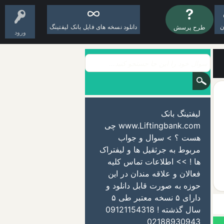
ن
دانلود نسخه های فایل بانک لیفتینگ
طرح پرسش
ورود
لیفتینگ بانک
www.Liftingbank.com چی
هست ؟ > سوال و جواب
مربوط به جرثقیل ها و لیفتراک
ها ! >> اطلاعات تماس کلیه
فعالان و علاقه مندان در این
حوزه به صورت قابل دانلود و
دارای ۵ نسخه معتبر طی ۵
سال گذشته ! 09121154318
02188930943