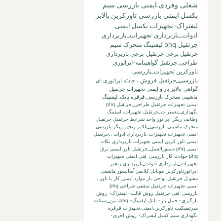
شغلی وفردی.ایمنی بازرسی
سیم
بکسل
ایمنی بازرسی تاورکرین
بالابر
لیفتراک-تجهیزات
بکسل
ایمنی
ادوات_باربرداری تجهیزات_باربرداری
جرثقیل phq
لیفتینگ
متحرک
سیم
جرثقیل برجی
جرثقیل_برجی
باربرداری
طراحی_جرثقیل
گواهینامه-اپراتوری
تاورکرین
تجهیزات_بازرسی
بازرسی_جرثقیل
فروش
،
حادثه
اپراتوری
ای
گواهی_بالابر
بار
و
ایمنی تجهیزات جرثقیل
ماشینی متحرک بازرسی قرقره
بانک_لیفتینگ
ایمنی تجهیزات جرثقیل طراحی_جرثقیل phq
نگهداری_تعمیرات_جرثقیل
تجهیزات،
اسلینگ
وظایف ریگر
اپراتور واجد شرایط جرثقیل
جرثقیل
متحرک ماشینی
بازرسی_بالابر
زنجیر
ریگر
بازرسی
ایمنی تجهیزات تجهیزات_باربرداری ادوات ..جرثقیل
ایمنی تاور کرین
ایمنی تجهیزات باربرداری نکات
ایمنی phq
دستورالعمل_جرثقیل
تاور
ایمنی برق
phq حوادث کار بازرسی_فنی
ایمنی تجهیزات
تجهیزات_باربرداری ادوات_باربرداری زنجیر
اپراتورتاورکرین
موبایل
کلایمر
آسانسور
ماشینی
مفتو.ل جرثقیل
نواحی بار
موارد ایمنی کار با تاور
،
ایمنی تجهیزات جرثقیل سقفی طراحی phq
بازرسی_فنی جرثقیل
روش قالب- لیفتراک- روش
بارگیری- حمل بار- بانک لیفتینگ-
phq،
من_بسکت
سرتیفیکیت
تاورکرین،ایمنی،تجهیزات
قرقره
نگهداری
سیم کسل
لیفتراک- روش اجری-