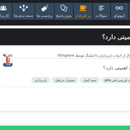
کیوتوای
سوالات
پر طرفدار
بدون پاسخ
برچسب ها
دسته بندی ها
کاربرا
یتی دارد؟
ل از ادوات باربرداری یا اسلینگ
توسط
liftingbank
اهمیتی دارد؟
ازرسی فنی phq
سیم کسل
مفتو.ل جرثقیل
باربرداری