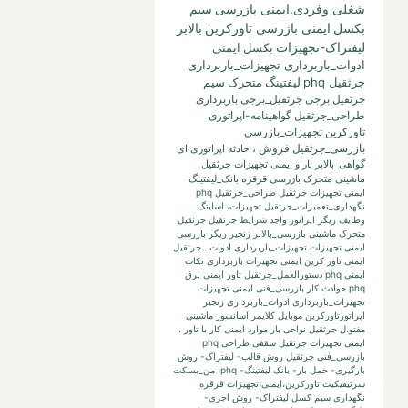
شغلی وفردی.ایمنی بازرسی
سیم
بکسل
ایمنی بازرسی تاورکرین
بالابر
لیفتراک-تجهیزات
بکسل
ایمنی
ادوات_باربرداری تجهیزات_باربرداری
جرثقیل phq
لیفتینگ
متحرک
سیم
جرثقیل برجی
جرثقیل_برجی
باربرداری
طراحی_جرثقیل
گواهینامه-اپراتوری
تاورکرین
تجهیزات_بازرسی
بازرسی_جرثقیل
فروش
،
حادثه
اپراتوری
ای
گواهی_بالابر
بار
و
ایمنی تجهیزات جرثقیل
ماشینی متحرک بازرسی قرقره
بانک_لیفتینگ
ایمنی تجهیزات جرثقیل طراحی_جرثقیل phq
نگهداری_تعمیرات_جرثقیل
تجهیزات،
اسلینگ
وظایف ریگر
اپراتور واجد شرایط جرثقیل
جرثقیل
متحرک ماشینی
بازرسی_بالابر
زنجیر
ریگر
بازرسی
ایمنی تجهیزات تجهیزات_باربرداری ادوات ..جرثقیل
ایمنی تاور کرین
ایمنی تجهیزات باربرداری نکات
ایمنی phq
دستورالعمل_جرثقیل
تاور
ایمنی برق
phq حوادث کار بازرسی_فنی
ایمنی تجهیزات
تجهیزات_باربرداری ادوات_باربرداری زنجیر
اپراتورتاورکرین
موبایل
کلایمر
آسانسور
ماشینی
مفتو.ل جرثقیل
نواحی بار
موارد ایمنی کار با تاور
،
ایمنی تجهیزات جرثقیل سقفی طراحی phq
بازرسی_فنی جرثقیل
روش قالب- لیفتراک- روش
بارگیری- حمل بار- بانک لیفتینگ-
phq،
من_بسکت
سرتیفیکیت
تاورکرین،ایمنی،تجهیزات
قرقره
نگهداری
سیم کسل
لیفتراک- روش اجری-