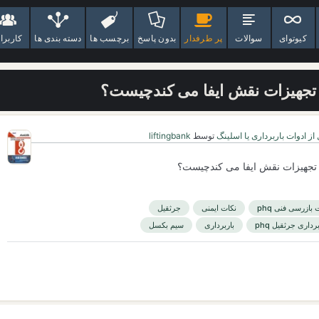
کیوتوای
سوالات
پر طرفدار
بدون پاسخ
برچسب ها
دسته بندی ها
کاربرا
 تجهیزات نقش ایفا می کندچیست؟
از ادوات باربرداری یا اسلینگ
توسط
liftingbank
 تجهیزات نقش ایفا می کندچیست؟
ازرسی فنی phq
نکات ایمنی
جرثقیل
داری جرثقیل phq
باربرداری
سیم بکسل