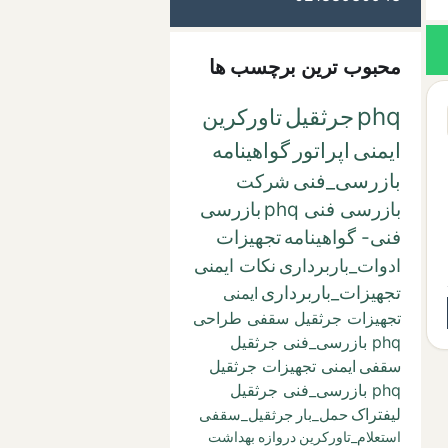
محبوب ترین برچسب ها
phq
جرثقیل
تاورکرین
ایمنی
اپراتور
گواهینامه
بازرسی_فنی
شرکت
بازرسی فنی phq
بازرسی
فنی- گواهینامه
تجهیزات
ادوات_باربرداری
نکات ایمنی
تجهیزات_باربرداری
ایمنی
تجهیزات جرثقیل سقفی طراحی
phq بازرسی_فنی جرثقیل
سقفی
ایمنی تجهیزات جرثقیل
phq بازرسی_فنی جرثقیل
لیفتراک
حمل_بار
جرثقیل_سقفی
استعلام_تاورکرین
دروازه
بهداشت