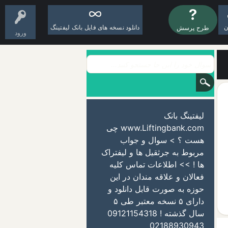
ن
دانلود نسخه های فایل بانک لیفتینگ
طرح پرسش
ورود
لیفتینگ بانک
www.Liftingbank.com چی
هست ؟ > سوال و جواب
مربوط به جرثقیل ها و لیفتراک
ها ! >> اطلاعات تماس کلیه
فعالان و علاقه مندان در این
حوزه به صورت قابل دانلود و
دارای ۵ نسخه معتبر طی ۵
سال گذشته ! 09121154318
02188930943