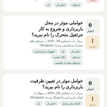
جرثقیل
حمل_بار
بار
عواملی موثر در محل
0
باربرداری و شروع به کار
امتیاز
جرثقیل متحرک را نام ببرید؟
1
سوال شده
دسامبر 28, 2021
در
جرثقیل های
متحرک و ماشینی
توسط
liftingbank
پاسخ
حمل_بار
بار
تجهیزات_باربرداری
جرثقیل
نکات ایمنی
جرثقیل متحرک ماشینی
عوامل موثر در تعیین ظرفیت
0
باربرداری را نام ببرید؟
امتیاز
سوال شده
دسامبر 26, 2021
در
سوال از
1
ادوات باربرداری یا اسلینگ
توسط
liftingbank
ادوات_باربرداری
حمل_بار
بار
پاسخ