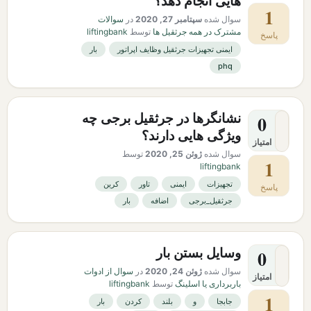
هایی انجام دهد؟
1
سوال شده
سپتامبر 27, 2020
در
سوالات
مشترک در همه جرثقیل ها
توسط
liftingbank
پاسخ
ایمنی تجهیزات جرثقیل وظایف اپراتور
بار
phq
نشانگرها در جرثقیل برجی چه
0
ویژگی هایی دارند؟
امتیاز
سوال شده
ژوئن 25, 2020
توسط
1
liftingbank
تجهیزات
ایمنی
تاور
کرین
پاسخ
جرثقیل_برجی
اضافه
بار
وسایل بستن بار
0
سوال شده
ژوئن 24, 2020
در
سوال از ادوات
امتیاز
باربرداری یا اسلینگ
توسط
liftingbank
1
جابجا
و
بلند
کردن
بار