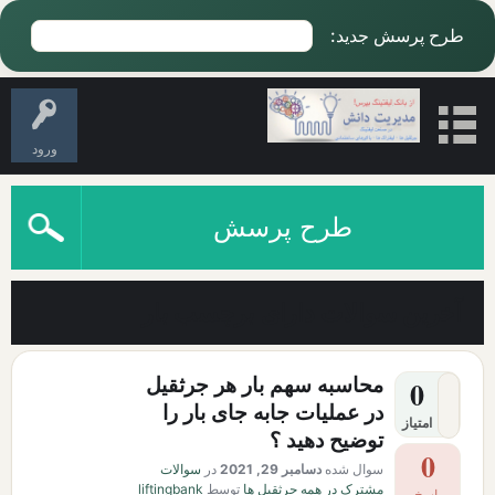
طرح پرسش جدید:
ورود
طرح پرسش
آخرین سوالات دارای برچسب بار
محاسبه سهم بار هر جرثقیل
0
در عملیات جابه جای بار را
امتیاز
توضیح دهید ؟
0
سوال شده
دسامبر 29, 2021
در
سوالات
مشترک در همه جرثقیل ها
توسط
liftingbank
پاسخ