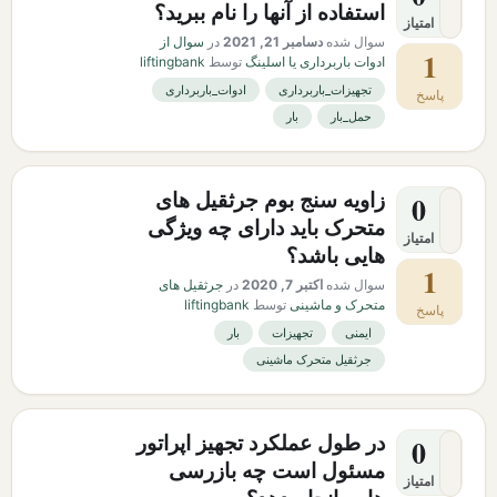
استفاده از آنها را نام ببرید؟
امتیاز
سوال شده
دسامبر 21, 2021
در
سوال از
1
ادوات باربرداری یا اسلینگ
توسط
liftingbank
تجهیزات_باربرداری
ادوات_باربرداری
پاسخ
حمل_بار
بار
زاویه سنج بوم جرثقیل های
0
متحرک باید دارای چه ویژگی
امتیاز
هایی باشد؟
1
سوال شده
اکتبر 7, 2020
در
جرثقیل های
متحرک و ماشینی
توسط
liftingbank
پاسخ
ایمنی
تجهیزات
بار
جرثقیل متحرک ماشینی
در طول عملكرد تجهيز اپراتور
0
مسئول است چه بازرسی
امتیاز