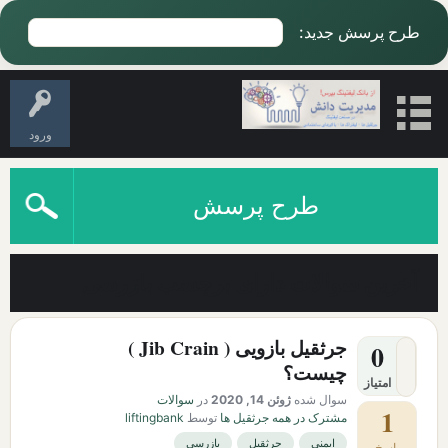
طرح پرسش جدید:
ورود
طرح پرسش
آخرین سوالات دارای برچسب بازرسی
جرثقیل بازویی ( Jib Crain )
0
چیست؟
امتیاز
سوال شده
ژوئن 14, 2020
در
سوالات
1
مشترک در همه جرثقیل ها
توسط
liftingbank
ایمنی
جرثقیل
بازرسی
پاسخ