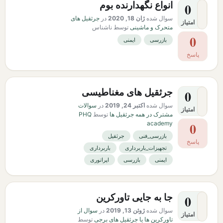
انواع نگهدارنده بوم
0
سوال شده
ژان 18, 2020
در
جرثقیل های
امتیاز
متحرک و ماشینی
توسط
ناشناس
0
بازرسی
ایمنی
پاسخ
جرثقیل های مغناطیسی
0
سوال شده
اکتبر 24, 2019
در
سوالات
امتیاز
مشترک در همه جرثقیل ها
توسط
PHQ
academy
0
بازرسی_فنی
جرثقیل
پاسخ
تجهیزات_باربرداری
باربرداری
ایمنی
بازرسی
اپراتوری
جا به جایی تاورکرین
0
سوال شده
ژوئن 13, 2019
در
سوال از
امتیاز
تاورکرین ها یا جرثقیل های برجی
توسط