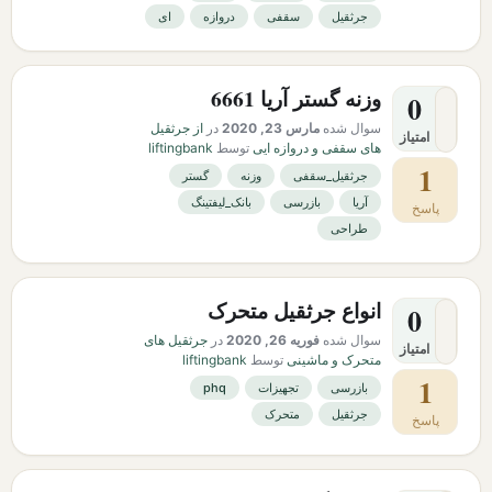
جرثقیل
سقفی
دروازه
ای
وزنه گستر آریا 6661
0
سوال شده
مارس 23, 2020
در
از جرثقیل
امتیاز
های سقفی و دروازه ایی
توسط
liftingbank
1
جرثقیل_سقفی
وزنه
گستر
آریا
بازرسی
بانک_لیفتینگ
پاسخ
طراحی
انواع جرثقیل متحرک
0
سوال شده
فوریه 26, 2020
در
جرثقیل های
امتیاز
متحرک و ماشینی
توسط
liftingbank
1
بازرسی
تجهیزات
phq
جرثقیل
متحرک
پاسخ