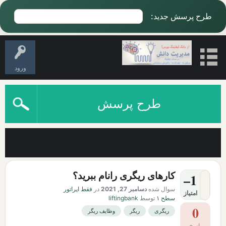
طرح پرسش جدید:
ورود
طرح پرسش
آخرین سوالات دارای برچسب ریگر
کارهای ریگری رانام ببرید؟
–1
سوال شده
دسامبر 27, 2021
در
فقط اپراتور
امتیاز
سطح ۱
توسط
liftingbank
0
ریگری
ریگر
وظایف ریگر
پاسخ