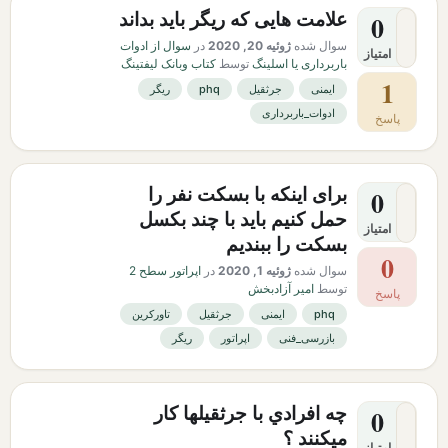
علامت هایی که ریگر باید بداند
0
سوال شده
ژوئیه 20, 2020
در
سوال از ادوات
امتیاز
باربرداری یا اسلینگ
توسط
کتاب وبانک لیفتینگ
1
ایمنی
جرثقیل
phq
ریگر
ادوات_باربرداری
پاسخ
برای اینکه با بسکت نفر را
0
حمل کنیم باید با چند بکسل
امتیاز
بسکت را ببندیم
0
سوال شده
ژوئیه 1, 2020
در
اپراتور سطح 2
توسط
امیر آزادبخش
پاسخ
phq
ایمنی
جرثقیل
تاورکرین
بازرسی_فنی
اپراتور
ریگر
چه افرادي با جرثقيلها كار
0
ميكنند ؟
امتیاز