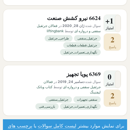
6624 نیرو کشش صنعت
+1
سوال شده
ژان 28, 2020
در
فعالان جرثقیل
امتیاز
سقفی و دروازه ای
توسط
liftingbank
2
جرثقیل_سقفی
طراحی_جرثقیل
جرثقیل،قطعات،قطعات
پاسخ
نگهداری_تعمیرات_جرثقیل
6369 پویا تجهیز
0
سوال شده
دسامبر 24, 2019
در
فعالان
امتیاز
جرثقیل سقفی و دروازه ای
توسط
کتاب وبانک
2
لیفتینگ
سقفی تجهیزات
جرثقیل_سقفی
پاسخ
نگهداری_تعمیرات_جرثقیل
بازرسی_فنی
برای نمایش موارد بیشتر
لیست کامل سوالات
یا
برچسب های