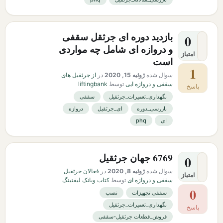
بازدید دوره ای جرثقل سقفی
0
و دروازه ای شامل چه مواردی
امتیاز
است
1
سوال شده
ژوئیه 15, 2020
در
از جرثقیل های
سقفی و دروازه ایی
توسط
liftingbank
پاسخ
نگهداری_تعمیرات_جرثقیل
سقفی
بازرسی_دوره
ای_جرثقیل
دروازه
ای
phq
6769 جهان جرثقیل
0
سوال شده
ژوئیه 8, 2020
در
فعالان جرثقیل
امتیاز
سقفی و دروازه ای
توسط
کتاب وبانک لیفتینگ
0
سقفی تجهیزات
نصب
نگهداری_تعمیرات_جرثقیل
پاسخ
فروش_قطعات جرثقیل-سقفی