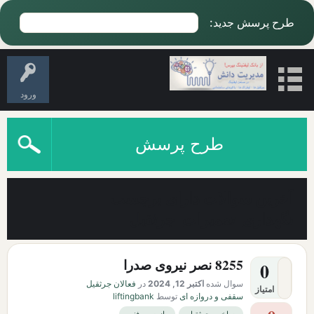
طرح پرسش جدید:
ورود
طرح پرسش
آخرین سوالات دارای برچسب
نگهداری_تعمیرات_جرثقیل
8255 نصر نیروی صدرا
0
سوال شده
اکتبر 12, 2024
در
فعالان جرثقیل
امتیاز
سقفی و دروازه ای
توسط
liftingbank