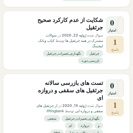
شکایت از عدم کارکرد صحیح
0
جرثقیل
امتیاز
سوال شده
ژوئیه 22, 2020
در
سوالات
1
مشترک در همه جرثقیل ها
توسط
کتاب وبانک
لیفتینگ
پاسخ
جرثقیل
نگهداری_تعمیرات_جرثقیل
بازرسی_دوره
تست های بازرسی سالانه
0
جرثقیل های سقفی و دروازه
امتیاز
ای
1
سوال شده
ژوئیه 15, 2020
در
از جرثقیل های
سقفی و دروازه ایی
توسط
liftingbank
پاسخ
نگهداری_تعمیرات_جرثقیل
سقفی
و
دروازه
ای
بازرسی_سالانه_جرثقیل
phq