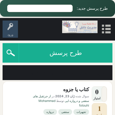
طرح پرسش جدید:
ورود
طرح پرسش
آخرین سوالات دارای برچسب دروازه
کتاب یا جزوه
0
سوال شده
ژان 23, 2024
در
از جرثقیل های
امتیاز
سقفی و دروازه ایی
توسط
Mohammad
fotouhi
1
تجهیزات
سقفی
دروازه
پاسخ