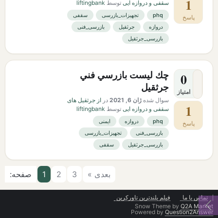
1
سقفی و دروازه ایی
توسط
liftingbank
phq
تجهیزات_بازرسی
سقفی
پاسخ
دروازه
جرثقیل
بازرسی_فنی
بازرسی_جرثقیل
چك ليست بازرسي فني
0
جرثقيل
امتیاز
سوال شده
ژان 6, 2021
در
از جرثقیل های
1
سقفی و دروازه ایی
توسط
liftingbank
phq
دروازه
ایمنی
پاسخ
بازرسی_فنی
تجهیزات_بازرسی
بازرسی_جرثقیل
سقفی
بعدی »
3
2
1
صفحه:
تماس با ما
فیلم بلندترین تاورکرین
Snow Theme by
Q2A Market
Powered by
Question2Answer