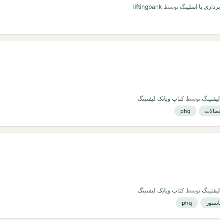
برداری یا اسلینگ
توسط
liftingbank
یفتینگ
توسط
کتاب وبانک لیفتینگ
تصالات
phq
یفتینگ
توسط
کتاب وبانک لیفتینگ
انسور
phq