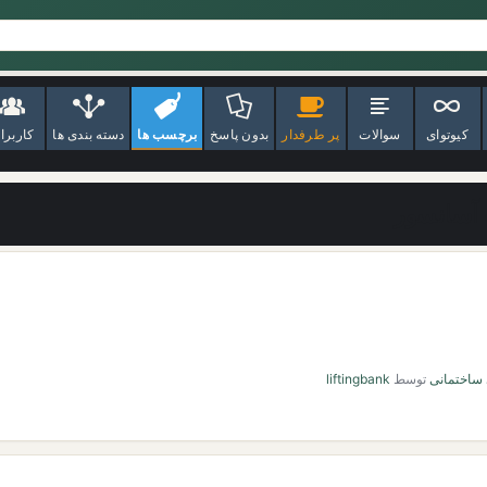
کیوتوای
سوالات
پر طرفدار
بدون پاسخ
برچسب ها
دسته بندی ها
کاربرا
 آسانسور
 ساختمانی
توسط
liftingbank