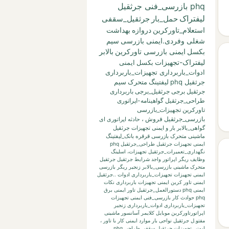
phq بازرسی_فنی جرثقیل
لیفتراک
حمل_بار
جرثقیل_سقفی
استعلام_تاورکرین
دروازه
بهداشت
شغلی وفردی.ایمنی بازرسی
سیم
بکسل
ایمنی بازرسی تاورکرین
بالابر
لیفتراک-تجهیزات
بکسل
ایمنی
ادوات_باربرداری تجهیزات_باربرداری
جرثقیل phq
لیفتینگ
متحرک
سیم
جرثقیل برجی
جرثقیل_برجی
باربرداری
طراحی_جرثقیل
گواهینامه-اپراتوری
تاورکرین
تجهیزات_بازرسی
بازرسی_جرثقیل
فروش
،
حادثه
اپراتوری
ای
گواهی_بالابر
بار
و
ایمنی تجهیزات جرثقیل
ماشینی متحرک بازرسی قرقره
بانک_لیفتینگ
ایمنی تجهیزات جرثقیل طراحی_جرثقیل phq
نگهداری_تعمیرات_جرثقیل
تجهیزات،
اسلینگ
وظایف ریگر
اپراتور واجد شرایط جرثقیل
جرثقیل
متحرک ماشینی
بازرسی_بالابر
زنجیر
ریگر
بازرسی
ایمنی تجهیزات تجهیزات_باربرداری ادوات ..جرثقیل
ایمنی تاور کرین
ایمنی تجهیزات باربرداری نکات
ایمنی phq
دستورالعمل_جرثقیل
تاور
ایمنی برق
phq حوادث کار بازرسی_فنی
ایمنی تجهیزات
تجهیزات_باربرداری ادوات_باربرداری زنجیر
اپراتورتاورکرین
موبایل
کلایمر
آسانسور
ماشینی
مفتو.ل جرثقیل
نواحی بار
موارد ایمنی کار با تاور
،
ایمنی تجهیزات جرثقیل سقفی طراحی phq