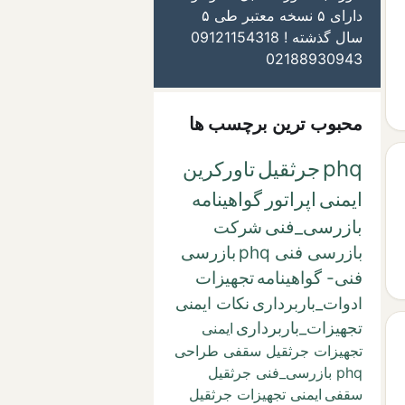
دارای ۵ نسخه معتبر طی ۵
سال گذشته ! 09121154318
02188930943
محبوب ترین برچسب ها
phq
جرثقیل
تاورکرین
ایمنی
اپراتور
گواهینامه
بازرسی_فنی
شرکت
بازرسی فنی phq
بازرسی
فنی- گواهینامه
تجهیزات
ادوات_باربرداری
نکات ایمنی
تجهیزات_باربرداری
ایمنی
تجهیزات جرثقیل سقفی طراحی
phq بازرسی_فنی جرثقیل
سقفی
ایمنی تجهیزات جرثقیل