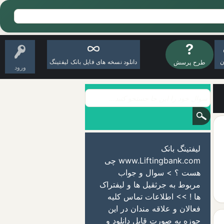
ن
دانلود نسخه های فایل بانک لیفتینگ
طرح پرسش
ورود
لیفتینگ بانک
www.Liftingbank.com چی
هست ؟ > سوال و جواب
مربوط به جرثقیل ها و لیفتراک
ها ! >> اطلاعات تماس کلیه
فعالان و علاقه مندان در این
حوزه به صورت قابل دانلود و