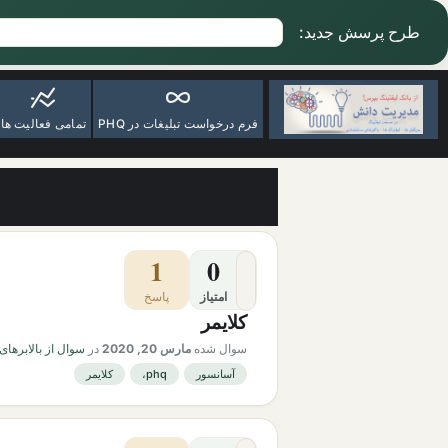
طرح پرسش جدید:
فرم درخواست تبلیغات در PHQ
تمامی فعالیت ها
آخرین سوالات دارای برچسب
1
0
امتیاز
پاسخ
کلایمر
سوال شده
مارس 20, 2020
در
سوال از بالابرهای
آسانسور
phq،
کلایمر