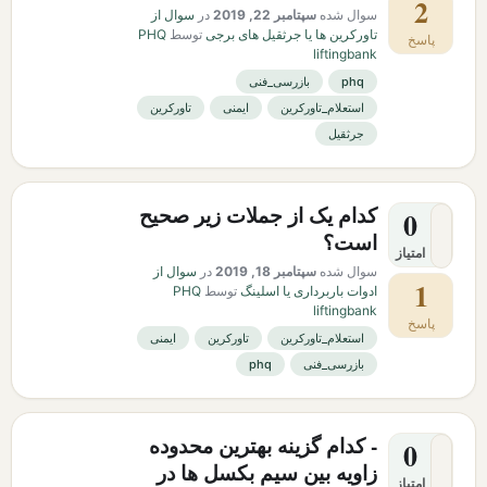
2
سوال شده
سپتامبر 22, 2019
در
سوال از
تاورکرین ها یا جرثقیل های برجی
توسط
PHQ
پاسخ
liftingbank
phq
بازرسی_فنی
استعلام_تاورکرین
ایمنی
تاورکرین
جرثقیل
کدام یک از جملات زیر صحیح
0
است؟
امتیاز
سوال شده
سپتامبر 18, 2019
در
سوال از
1
ادوات باربرداری یا اسلینگ
توسط
PHQ
liftingbank
پاسخ
استعلام_تاورکرین
تاورکرین
ایمنی
بازرسی_فنی
phq
- کدام گزینه بهترین محدوده
0
زاویه بین سیم بکسل ها در
امتیاز