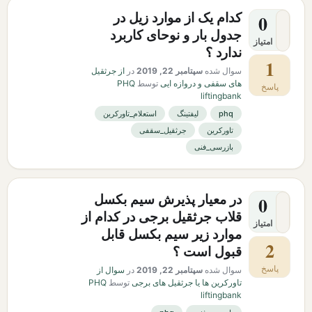
کدام یک از موارد زیل در
0
جدول بار و نوحای کاربرد
امتیاز
ندارد ؟
1
سوال شده
سپتامبر 22, 2019
در
از جرثقیل
های سقفی و دروازه ایی
توسط
PHQ
پاسخ
liftingbank
phq
لیفتینگ
استعلام_تاورکرین
تاورکرین
جرثقیل_سقفی
بازرسی_فنی
در معیار پذیرش سیم بکسل
0
قلاب جرثقیل برجی در کدام از
امتیاز
موارد زیر سیم بکسل قابل
2
قبول است ؟
پاسخ
سوال شده
سپتامبر 22, 2019
در
سوال از
تاورکرین ها یا جرثقیل های برجی
توسط
PHQ
liftingbank