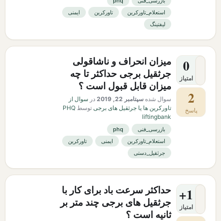
بازرسی_فنی
phq
استعلام_تاورکرین
تاورکرین
ایمنی
لیفتینگ
میزان انحراف و ناشاقولی
0
جرثقیل برجی حداکثر تا چه
امتیاز
میزان قابل قبول است ؟
2
سوال شده
سپتامبر 22, 2019
در
سوال از
تاورکرین ها یا جرثقیل های برجی
توسط
PHQ
پاسخ
liftingbank
بازرسی_فنی
phq
استعلام_تاورکرین
ایمنی
تاورکرین
جرثقیل_دستی
حداکثر سرعت باد برای کار با
+1
جرثقیل های برجی چند متر بر
امتیاز
ثانیه است ؟