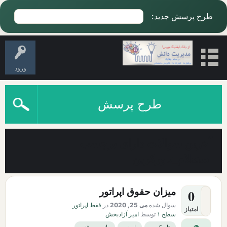
طرح پرسش جدید:
ورود
طرح پرسش
آخرین سوالات دارای برچسب
استعلام_تاورکرین
میزان حقوق اپراتور
0
سوال شده
می 25, 2020
در
فقط اپراتور
امتیاز
سطح ۱
توسط
امیر آزادبخش