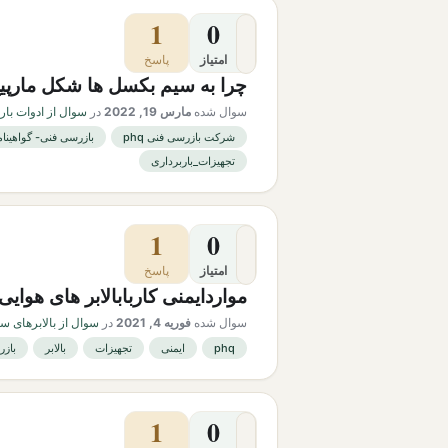
1
0
امتیاز
پاسخ
چرا به سیم بکسل ها شکل مارپیچ
سوال شده
مارس 19, 2022
در
سوال از ادوات بار
شرکت بازرسی فنی phq
بازرسی فنی- گواهینام
تجهیزات_باربرداری
1
0
امتیاز
پاسخ
مواردایمنی کاربابالابر های هوایی
سوال شده
فوریه 4, 2021
در
سوال از بالابرهای س
phq
ایمنی
تجهیزات
بالابر
بازر
1
0