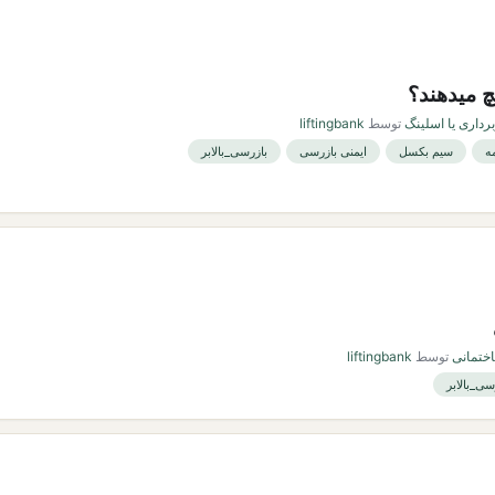
 میدهند؟
برداری یا اسلینگ
توسط
liftingbank
ه
سیم بکسل
ایمنی بازرسی
بازرسی_بالابر
اختمانی
توسط
liftingbank
سی_بالابر