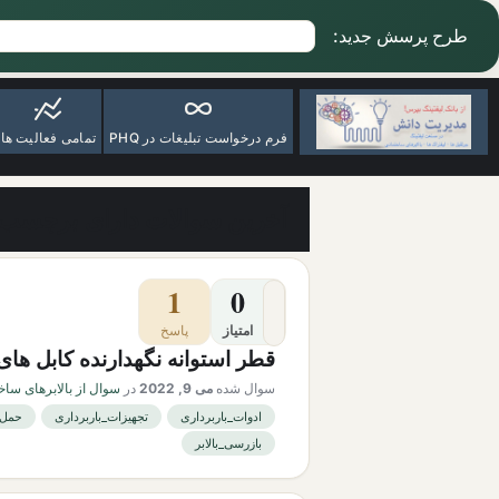
طرح پرسش جدید:
فرم درخواست تبلیغات در PHQ
تمامی فعالیت ها
آخرین سوالات دارای برچسب ب
1
0
امتیاز
پاسخ
قطر استوانه نگهدارنده کابل های ب
سوال شده
می 9, 2022
در
سوال از بالابرهای ساخ
ادوات_باربرداری
تجهیزات_باربرداری
حمل_
بازرسی_بالابر