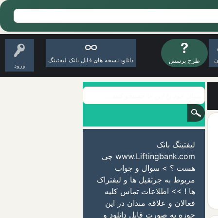
ن
دانلود نسخه های فایل بانک لیفتینگ
طرح پرسش
ورود
لیفتینگ بانک
www.Liftingbank.com چی
هست ؟ > سوال و جواب
مربوط به جرثقیل ها و لیفتراک
ها ! >> اطلاعات تماس کلیه
فعالان و علاقه مندان در این
حوزه به صورت قابل دانلود و