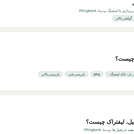
ربرداری یا اسلینگ
توسط
liftingbank
گواهی_بالابر
 چیست؟
ار- بانک لیفتینگ-
phq
بازرسی_فنی
بازرسی_بالابر
یل، لیفتراک چیست؟
مه جرثقیل ها
توسط
liftingbank