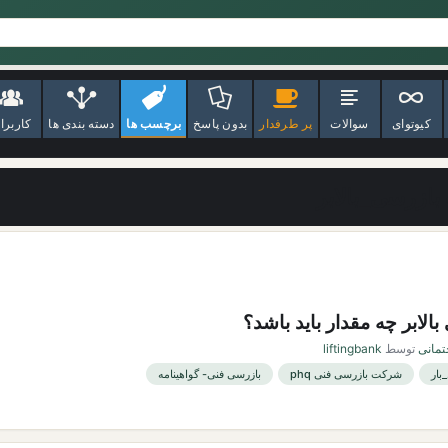
کیوتوای
سوالات
پر طرفدار
بدون پاسخ
برچسب ها
دسته بندی ها
کاربرا
ازرسی_بالابر
الابر چه مقدار باید باشد؟
تمانی
توسط
liftingbank
بار
شرکت بازرسی فنی phq
بازرسی فنی- گواهینامه