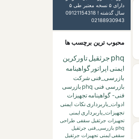
دارای ۵ نسخه معتبر طی ۵
سال گذشته ! 09121154318
02188930943
محبوب ترین برچسب ها
phq
جرثقیل
تاورکرین
ایمنی
اپراتور
گواهینامه
بازرسی_فنی
شرکت
بازرسی فنی phq
بازرسی
فنی- گواهینامه
تجهیزات
ادوات_باربرداری
نکات ایمنی
تجهیزات_باربرداری
ایمنی
تجهیزات جرثقیل سقفی طراحی
phq بازرسی_فنی جرثقیل
سقفی
ایمنی تجهیزات جرثقیل