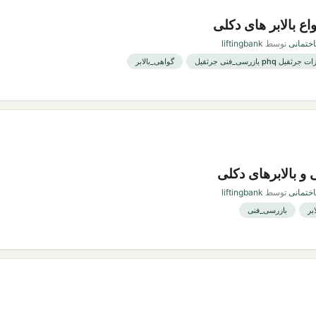
واع بالابر های دکلی
اختمانی
توسط
liftingbank
 phq بازرسی_فنی جرثقیل
گواهی_بالابر
 و بالابرهای دکلی
اختمانی
توسط
liftingbank
بر
بازرسی_فنی