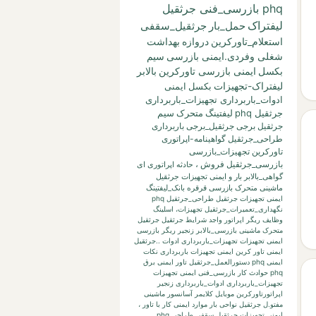
phq بازرسی_فنی جرثقیل
لیفتراک
حمل_بار
جرثقیل_سقفی
استعلام_تاورکرین
دروازه
بهداشت
شغلی وفردی.ایمنی بازرسی
سیم
بکسل
ایمنی بازرسی تاورکرین
بالابر
لیفتراک-تجهیزات
بکسل
ایمنی
ادوات_باربرداری تجهیزات_باربرداری
جرثقیل phq
لیفتینگ
متحرک
سیم
جرثقیل برجی
جرثقیل_برجی
باربرداری
طراحی_جرثقیل
گواهینامه-اپراتوری
تاورکرین
تجهیزات_بازرسی
بازرسی_جرثقیل
فروش
،
حادثه
اپراتوری
ای
گواهی_بالابر
بار
و
ایمنی تجهیزات جرثقیل
ماشینی متحرک بازرسی قرقره
بانک_لیفتینگ
ایمنی تجهیزات جرثقیل طراحی_جرثقیل phq
نگهداری_تعمیرات_جرثقیل
تجهیزات،
اسلینگ
وظایف ریگر
اپراتور واجد شرایط جرثقیل
جرثقیل
متحرک ماشینی
بازرسی_بالابر
زنجیر
ریگر
بازرسی
ایمنی تجهیزات تجهیزات_باربرداری ادوات ..جرثقیل
ایمنی تاور کرین
ایمنی تجهیزات باربرداری نکات
ایمنی phq
دستورالعمل_جرثقیل
تاور
ایمنی برق
phq حوادث کار بازرسی_فنی
ایمنی تجهیزات
تجهیزات_باربرداری ادوات_باربرداری زنجیر
اپراتورتاورکرین
موبایل
کلایمر
آسانسور
ماشینی
مفتو.ل جرثقیل
نواحی بار
موارد ایمنی کار با تاور
،
ایمنی تجهیزات جرثقیل سقفی طراحی phq