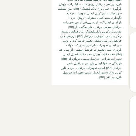
بازرسی_فنی جرثقیل
روش قالب- لیفتراک- روش
بارگیری- حمل بار- بانک لیفتینگ-
phq،
من_بسکت
سرتیفیکیت
تاورکرین،ایمنی،تجهیزات
قرقره
نگهداری
سیم کسل
لیفتراک- روش اجری-
بارگیری لیفتراک-
بازرسی_فنی ایمنی تجهیزات
جرثقیل سقفی جرثقیل های مگنت دار phq
نصب_تاورکرین
بانک_لیفتینگ،
پلن
همایش
تسمه
ریگری
ایمنی تجهیزات جرثقیل phq بازرسی_فنی
جرثقیل بررسی
سقفی تجهیزات
شرکت بازرسی
فنی
ایمنی تجهیزات طراحی_لیفتراک- ادوات
باربری
ایمنی تجهیزات جرثقیل سقفی بازرسی_فنی
phq صفحه کلید آویزان صفحه کلید کنترل
ایمنی
تجهیزات طراحی_جرثقیل سقفی دروازه ای phq
خوردگی چرخها
ایمنی بازرسی جرثقیل نقص
جرثقیل phq
ایمنی تجهیزات جرثقیل _برجی تاور
کرین phq دستورالعمل
ایمنی تجهیزات جرثقیل
بازرسی_فنی phq