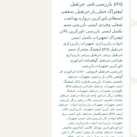
phq بازرسی_فنی جرثقیل
لیفتراک
حمل_بار
جرثقیل_سقفی
استعلام_تاورکرین
دروازه
بهداشت
شغلی وفردی.ایمنی بازرسی
سیم
بکسل
ایمنی بازرسی تاورکرین
بالابر
لیفتراک-تجهیزات
بکسل
ایمنی
ادوات_باربرداری تجهیزات_باربرداری
جرثقیل phq
لیفتینگ
متحرک
سیم
جرثقیل برجی
جرثقیل_برجی
باربرداری
طراحی_جرثقیل
گواهینامه-اپراتوری
تاورکرین
تجهیزات_بازرسی
بازرسی_جرثقیل
فروش
،
حادثه
اپراتوری
ای
گواهی_بالابر
بار
و
ایمنی تجهیزات جرثقیل
ماشینی متحرک بازرسی قرقره
بانک_لیفتینگ
ایمنی تجهیزات جرثقیل طراحی_جرثقیل phq
نگهداری_تعمیرات_جرثقیل
تجهیزات،
اسلینگ
وظایف ریگر
اپراتور واجد شرایط جرثقیل
جرثقیل
متحرک ماشینی
بازرسی_بالابر
زنجیر
ریگر
بازرسی
ایمنی تجهیزات تجهیزات_باربرداری ادوات ..جرثقیل
ایمنی تاور کرین
ایمنی تجهیزات باربرداری نکات
ایمنی phq
دستورالعمل_جرثقیل
تاور
ایمنی برق
phq حوادث کار بازرسی_فنی
ایمنی تجهیزات
تجهیزات_باربرداری ادوات_باربرداری زنجیر
اپراتورتاورکرین
موبایل
کلایمر
آسانسور
ماشینی
مفتو.ل جرثقیل
نواحی بار
موارد ایمنی کار با تاور
،
ایمنی تجهیزات جرثقیل سقفی طراحی phq