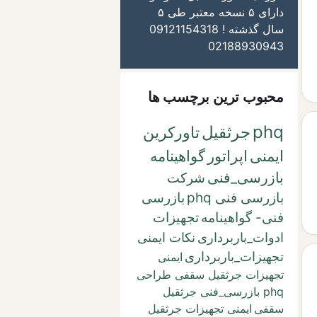
دارای ۵ نسخه معتبر طی ۵
سال گذشته ! 09121154318
02188930943
محبوب ترین برچسب ها
phq
جرثقیل
تاورکرین
ایمنی
اپراتور
گواهینامه
بازرسی_فنی
شرکت
بازرسی فنی phq
بازرسی
فنی- گواهینامه
تجهیزات
ادوات_باربرداری
نکات ایمنی
تجهیزات_باربرداری
ایمنی
تجهیزات جرثقیل سقفی طراحی
phq بازرسی_فنی جرثقیل
سقفی
ایمنی تجهیزات جرثقیل