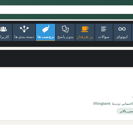
کیوتوای
سوالات
پر طرفدار
بدون پاسخ
برچسب ها
دسته بندی ها
کاربرا
الابر
اختمانی
توسط
liftingbank
سی_بالابر