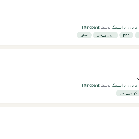
ربرداری یا اسلینگ
توسط
liftingbank
phq
بازرسی_فنی
ایمنی
ربرداری یا اسلینگ
توسط
liftingbank
گواهی_بالابر