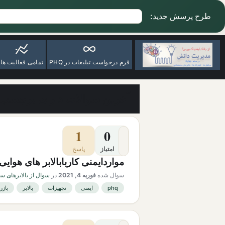
طرح پرسش جدید:
فرم درخواست تبلیغات در PHQ
تمامی فعالیت ها
آخرین سوالات دارای برچسب ب
1
0
امتیاز
پاسخ
مواردایمنی کاربابالابر های هوایی
سوال شده
فوریه 4, 2021
در
سوال از بالابرهای س
phq
ایمنی
تجهیزات
بالابر
بازر