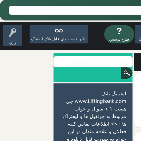
ن
دانلود نسخه های فایل بانک لیفتینگ
طرح پرسش
ورود
لیفتینگ بانک
www.Liftingbank.com چی
هست ؟ > سوال و جواب
مربوط به جرثقیل ها و لیفتراک
ها ! >> اطلاعات تماس کلیه
فعالان و علاقه مندان در این
حوزه به صورت قابل دانلود و