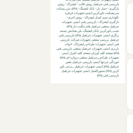
بازرسی_فنی جرثقیل
روش قالب- لیفتراک- روش
بارگیری- حمل بار- بانک لیفتینگ-
phq،
من_بسکت
سرتیفیکیت
تاورکرین،ایمنی،تجهیزات
قرقره
نگهداری
سیم کسل
لیفتراک- روش اجری-
بارگیری لیفتراک-
بازرسی_فنی ایمنی تجهیزات
جرثقیل سقفی جرثقیل های مگنت دار phq
نصب_تاورکرین
بانک_لیفتینگ،
پلن
همایش
تسمه
ریگری
ایمنی تجهیزات جرثقیل phq بازرسی_فنی
جرثقیل بررسی
سقفی تجهیزات
شرکت بازرسی
فنی
ایمنی تجهیزات طراحی_لیفتراک- ادوات
باربری
ایمنی تجهیزات جرثقیل سقفی بازرسی_فنی
phq صفحه کلید آویزان صفحه کلید کنترل
ایمنی
تجهیزات طراحی_جرثقیل سقفی دروازه ای phq
خوردگی چرخها
ایمنی بازرسی جرثقیل نقص
جرثقیل phq
ایمنی تجهیزات جرثقیل _برجی تاور
کرین phq دستورالعمل
ایمنی تجهیزات جرثقیل
بازرسی_فنی phq