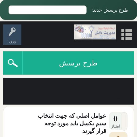
طرح پرسش جدید:
ورود
طرح پرسش
آخرین سوالات دارای برچسب
تجهیزات_بازرسی
عوامل اصلي كه جهت انتخاب
0
سيم بكسل بايد مورد توجه
امتیاز
قرار گيرند