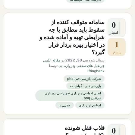
سامانه متوقف كننده از
0
سقوط بايد مطابق با چه
امتیاز
شرايطی تهيه و آماده شده و
1
در اختيار بهره بردار قرار
گيرد؟
پاسخ
سوال شده
می 30, 2022
در
مقاله علمی
جرثقیل های سقفی ودروازه ایی
توسط
liftingbank
شرکت بازرسی فنی phq
بازرسی فنی- گواهینامه
ایمنی ادوات_باربرداری تجهیزات_باربرداری
جرثقیل phq
ادوات_باربرداری
حمل_بار
قلاب قفل شونده
0