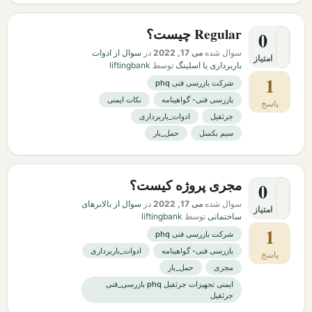
Regular چیست؟
0
سوال شده
می 17, 2022
در
سوال از ادوات
امتیاز
باربرداری یا اسلینگ
توسط
liftingbank
1
شرکت بازرسی فنی phq
بازرسی فنی- گواهینامه
نکات ایمنی
پاسخ
جرثقیل
ادوات_باربرداری
سیم بکسل
حمل_بار
مجری پروژه کیست؟
0
سوال شده
می 17, 2022
در
سوال از بالابرهای
امتیاز
ساختمانی
توسط
liftingbank
1
شرکت بازرسی فنی phq
بازرسی فنی- گواهینامه
ادوات_باربرداری
پاسخ
مجری
حمل_بار
ایمنی تجهیزات جرثقیل phq بازرسی_فنی
جرثقیل