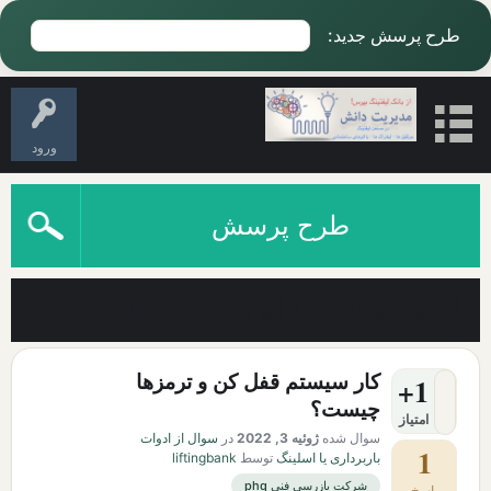
طرح پرسش جدید:
ورود
طرح پرسش
آخرین سوالات دارای برچسب حمل_بار
کار سیستم قفل کن و ترمزها
+1
چیست؟
امتیاز
سوال شده
ژوئیه 3, 2022
در
سوال از ادوات
1
باربرداری یا اسلینگ
توسط
liftingbank
شرکت بازرسی فنی phq
پاسخ