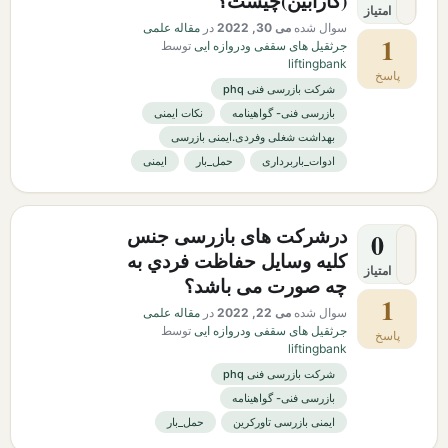
(كارابين)چیست؟
امتیاز
سوال شده
می 30, 2022
در
مقاله علمی
1
جرثقیل های سقفی ودروازه ایی
توسط
liftingbank
پاسخ
شرکت بازرسی فنی phq
بازرسی فنی- گواهینامه
نکات ایمنی
بهداشت شغلی وفردی.ایمنی بازرسی
ادوات_باربرداری
حمل_بار
ایمنی
درشرکت های بازرسی جنس
0
كليه وسايل حفاظت فردي به
امتیاز
چه صورت می باشد؟
1
سوال شده
می 22, 2022
در
مقاله علمی
جرثقیل های سقفی ودروازه ایی
توسط
پاسخ
liftingbank
شرکت بازرسی فنی phq
بازرسی فنی- گواهینامه
ایمنی بازرسی تاورکرین
حمل_بار