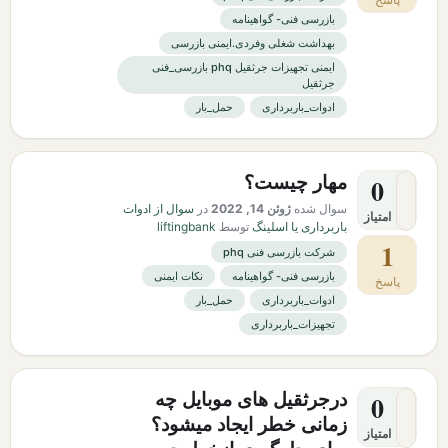
بازرسی فنی- گواهینامه
بهداشت شغلی وفردی.ایمنی بازرسی
ایمنی تجهیزات جرثقیل phq بازرسی_فنی
جرثقیل
ادوات_باربرداری
حمل_بار
مهار چیست؟
0
سوال شده
ژوئن 14, 2022
در
سوال از ادوات
امتیاز
باربرداری یا اسلینگ
توسط
liftingbank
1
شرکت بازرسی فنی phq
بازرسی فنی- گواهینامه
نکات ایمنی
پاسخ
ادوات_باربرداری
حمل_بار
تجهیزات_باربرداری
درجرثقیل های موبایل چه
0
زمانی خطر ایجاد میشود؟
امتیاز