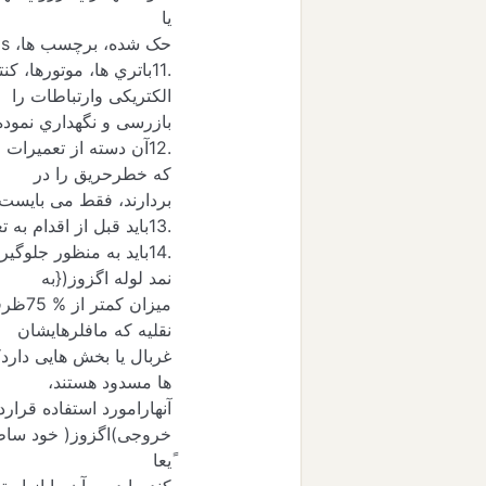
یا
حک شده، برچسب ها،
ls
.11باتري ها، موتورها،
الکتریکی وارتباطات را
بازرسی و نگهداري نموده 
.12آن دسته از تعمیر
که خطرحریق را در
بردارند، فقط می بایست 
.13باید قبل از اقدام به تعمیرسیستم الکتریکی لیفتراك ها، ارتباط باتري را قطع نمود.
.14باید به منظور جلوگیري از تخلیه آب ذخیره شده درمافلرهاي آبی )}
نمد لوله اگزوز({به
میزان
نقلیه که مافلرهایشان
غربال یا بخش هایی دارد
ها مسدود هستند،
آنهارامورد استفاده قرار
خروجی)اگزوز( خود سا
ًیعا