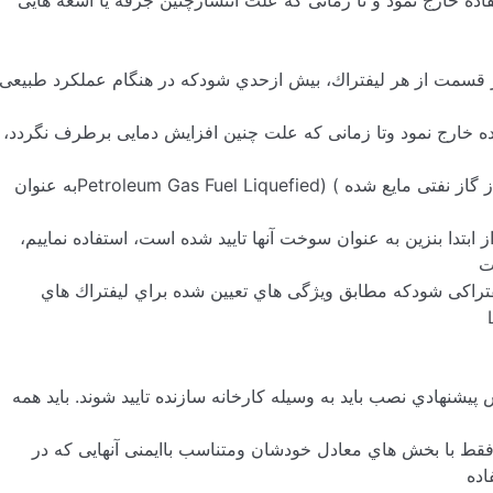
تفاده خارج نمود و تا زمانی که علت انتشارچنین جرقه یا اشعه هایی
هر قسمت از هر لیفتراك، بیش ازحدي شودکه در هنگام عملکرد طبیعی
اده خارج نمود وتا زمانی که علت چنین افزایش دمایی برطرف نگردد،
Petroleum Gas Fuel Liquefied
به عنوان
 ابتدا بنزین به عنوان سوخت آنها تایید شده است، استفاده نماییم،
ت
یفتراکی شودکه مطابق ویژگی هاي تعیین شده براي لیفتراك هاي
 پیشنهادي نصب باید به وسیله کارخانه سازنده تایید شوند. باید همه
م، فقط با بخش هاي معادل خودشان ومتناسب باایمنی آنهایی که در
اده