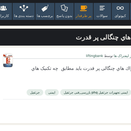
کیوتوای
سوالات
پر طرفدار
بدون پاسخ
برچسب ها
دسته بندی ها
کاربرا
 هاي چنگالی پر قدرت
 لیفتراک ها
توسط
liftingbank
راك هاي چنگالی پر قدرت باید مطابق چه تکنیک هاي
ایمنی تجهیزات جرثقیل phq بازرسی_فنی جرثقیل
ایمنی
جرثقیل