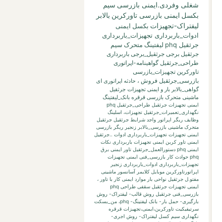
شغلی وفردی.ایمنی بازرسی
سیم
بکسل
ایمنی بازرسی تاورکرین
بالابر
لیفتراک-تجهیزات
بکسل
ایمنی
ادوات_باربرداری تجهیزات_باربرداری
جرثقیل phq
لیفتینگ
متحرک
سیم
جرثقیل برجی
جرثقیل_برجی
باربرداری
طراحی_جرثقیل
گواهینامه-اپراتوری
تاورکرین
تجهیزات_بازرسی
بازرسی_جرثقیل
فروش
،
حادثه
اپراتوری
ای
گواهی_بالابر
بار
و
ایمنی تجهیزات جرثقیل
ماشینی متحرک بازرسی قرقره
بانک_لیفتینگ
ایمنی تجهیزات جرثقیل طراحی_جرثقیل phq
نگهداری_تعمیرات_جرثقیل
تجهیزات،
اسلینگ
وظایف ریگر
اپراتور واجد شرایط جرثقیل
جرثقیل
متحرک ماشینی
بازرسی_بالابر
زنجیر
ریگر
بازرسی
ایمنی تجهیزات تجهیزات_باربرداری ادوات ..جرثقیل
ایمنی تاور کرین
ایمنی تجهیزات باربرداری نکات
ایمنی phq
دستورالعمل_جرثقیل
تاور
ایمنی برق
phq حوادث کار بازرسی_فنی
ایمنی تجهیزات
تجهیزات_باربرداری ادوات_باربرداری زنجیر
اپراتورتاورکرین
موبایل
کلایمر
آسانسور
ماشینی
مفتو.ل جرثقیل
نواحی بار
موارد ایمنی کار با تاور
،
ایمنی تجهیزات جرثقیل سقفی طراحی phq
بازرسی_فنی جرثقیل
روش قالب- لیفتراک- روش
بارگیری- حمل بار- بانک لیفتینگ-
phq،
من_بسکت
سرتیفیکیت
تاورکرین،ایمنی،تجهیزات
قرقره
نگهداری
سیم کسل
لیفتراک- روش اجری-