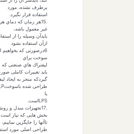
کند، بایدسر آن را از اس
برطرف نشده، مورد
استفاده قرار نگیرد.
.15هر زمان که دماي 
غیر معمول باشد،
بایدآن وسیله را از استف
ازآن استفاده نشود
6درصورتی که بخواهیم از گاز نفتی مایع شده ) (
سوخت براي
لیفتراك هاي صنعتی که از
باید تغییرات کاملی صور
گیردکه منجر به ایجاد ل
طراحی شده باسوخت
LP
یا
LPS
است.
.17تجهیزات مبدل و روش
بخش هایی که نیاز است
تاآنها را جایگزین نمایی
طراحی اصلی مورد استف