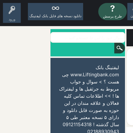
ن
دانلود نسخه های فایل بانک لیفتینگ
طرح پرسش
ورود
لیفتینگ بانک
www.Liftingbank.com چی
هست ؟ > سوال و جواب
مربوط به جرثقیل ها و لیفتراک
ها ! >> اطلاعات تماس کلیه
فعالان و علاقه مندان در این
حوزه به صورت قابل دانلود و
دارای ۵ نسخه معتبر طی ۵
سال گذشته ! 09121154318
02188930943