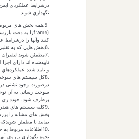
درشرایط عملکردي ایمن
نگهداري شوند.
5.همه بخش هاي مربوط 
(
frame
را به دقت بازرس
کنید وآنها را درشرایط ع
.6بخش هایی که به تقلبی بودن آنها مشکوك هستید را بررسی نمایید.
.7مطمئن شوید لیفتراك 
تاییدشده اند داراي اجزا 
و تایید شده عملکردهاي ا
.8کل سیستم هاي سوخت
درصورت وجود نشتی در
سوخت رسانی به آن توجه 
برطرف شود، خودداري نم
.9کلیه سیستم هاي هیدرولیکی را بازرسی و نگهداري نمایید.سیلندرهاي ،
بخش هاي مشابه را برر
نمایید تا مطمئن شویدکه
.10اطلاعات مربوط به
نحوه نگهداري برروي آنها