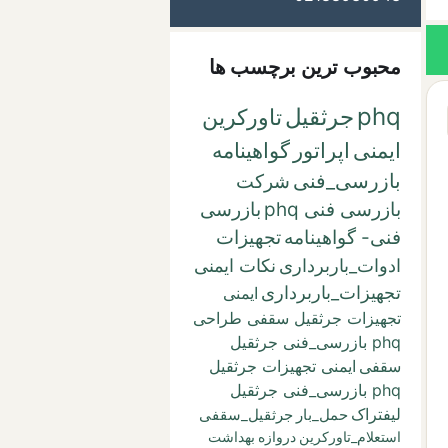
محبوب ترین برچسب ها
phq
جرثقیل
تاورکرین
ایمنی
اپراتور
گواهینامه
بازرسی_فنی
شرکت
بازرسی فنی phq
بازرسی
فنی- گواهینامه
تجهیزات
ادوات_باربرداری
نکات ایمنی
تجهیزات_باربرداری
ایمنی
تجهیزات جرثقیل سقفی طراحی
phq بازرسی_فنی جرثقیل
سقفی
ایمنی تجهیزات جرثقیل
phq بازرسی_فنی جرثقیل
لیفتراک
حمل_بار
جرثقیل_سقفی
استعلام_تاورکرین
دروازه
بهداشت