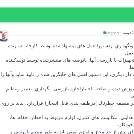
توسط
liftingbank
سی ونگهداري ازدستورالعمل هاي پیشنهادشده توسط کارخانه سازنده
لعمل
جهیزات یا بازرسی آنها، باتوصیه هاي منتشرشده توسط تولیدکننده
ا،
 دیگري، این دستورالعمل هاي جایگزین شده را تایید نماید وآنها را
آموزش دیده و صاحب اختیاراجازه بازرسی، نگهداري، تعمیر وتنظیم
.
 در منطقه خطرناك )درطبقه بندي قابل انفجار( قراردارد، نباید بر روي
 هدایتی، مکانیسم هاي کنترل، لوازم مربوط به اخطار، حفاظ ها،
خودکار،
هاي بیش از حد مجاز و لوازم ایمنی باید به طور منظم بازرسی و