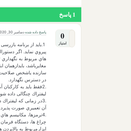
1
پاسخ
پاسخ داده شده
دسامبر 30, 2020
0
امتیاز
1.باید از برنامه بازر
پیروي نماید. اگر دستورا
هاي مربوط به نگهداري ت
مغایرباشد، بایدازهمان ابتد
سازنده یاشخص صلاحیت دار
در دسترس نگهدارد.
.2
فقط باید به کارکنان 
لیفتراك چنگالی داده شود
.3در زمانی که لیفتراك
آن تعمیري صورت پذیرد.
.4ترمزها، مکانیسم هاي
چراغ ها، دستگاه فرمان 
ابزارمربوط به بالابردن 