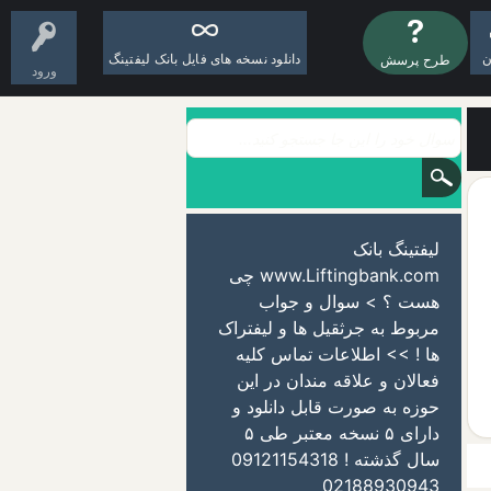
ن
دانلود نسخه های فایل بانک لیفتینگ
طرح پرسش
ورود
لیفتینگ بانک
www.Liftingbank.com چی
هست ؟ > سوال و جواب
مربوط به جرثقیل ها و لیفتراک
ها ! >> اطلاعات تماس کلیه
فعالان و علاقه مندان در این
حوزه به صورت قابل دانلود و
دارای ۵ نسخه معتبر طی ۵
سال گذشته ! 09121154318
02188930943