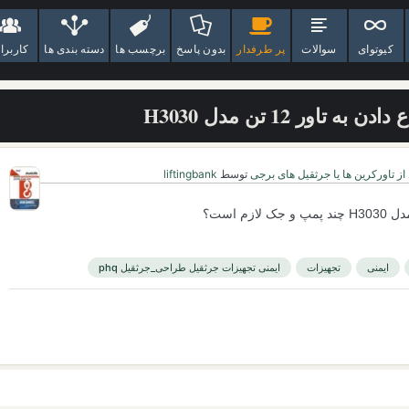
کیوتوای
سوالات
پر طرفدار
بدون پاسخ
برچسب ها
دسته بندی ها
کاربرا
اور 12 تن مدل H3030
ز تاورکرین ها یا جرثقیل های برجی
توسط
liftingbank
ایمنی
تجهیزات
ایمنی تجهیزات جرثقیل طراحی_جرثقیل phq