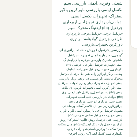
شغلی وفردی.ایمنی بازرسی
سیم
بکسل
ایمنی بازرسی تاورکرین
بالابر
لیفتراک-تجهیزات
بکسل
ایمنی
ادوات_باربرداری تجهیزات_باربرداری
جرثقیل phq
لیفتینگ
متحرک
سیم
جرثقیل برجی
جرثقیل_برجی
باربرداری
طراحی_جرثقیل
گواهینامه-اپراتوری
تاورکرین
تجهیزات_بازرسی
بازرسی_جرثقیل
فروش
،
حادثه
اپراتوری
ای
گواهی_بالابر
بار
و
ایمنی تجهیزات جرثقیل
ماشینی متحرک بازرسی قرقره
بانک_لیفتینگ
ایمنی تجهیزات جرثقیل طراحی_جرثقیل phq
نگهداری_تعمیرات_جرثقیل
تجهیزات،
اسلینگ
وظایف ریگر
اپراتور واجد شرایط جرثقیل
جرثقیل
متحرک ماشینی
بازرسی_بالابر
زنجیر
ریگر
بازرسی
ایمنی تجهیزات تجهیزات_باربرداری ادوات ..جرثقیل
ایمنی تاور کرین
ایمنی تجهیزات باربرداری نکات
ایمنی phq
دستورالعمل_جرثقیل
تاور
ایمنی برق
phq حوادث کار بازرسی_فنی
ایمنی تجهیزات
تجهیزات_باربرداری ادوات_باربرداری زنجیر
اپراتورتاورکرین
موبایل
کلایمر
آسانسور
ماشینی
مفتو.ل جرثقیل
نواحی بار
موارد ایمنی کار با تاور
،
ایمنی تجهیزات جرثقیل سقفی طراحی phq
بازرسی_فنی جرثقیل
روش قالب- لیفتراک- روش
بارگیری- حمل بار- بانک لیفتینگ-
phq،
من_بسکت
سرتیفیکیت
تاورکرین،ایمنی،تجهیزات
قرقره
نگهداری
سیم کسل
لیفتراک- روش اجری-