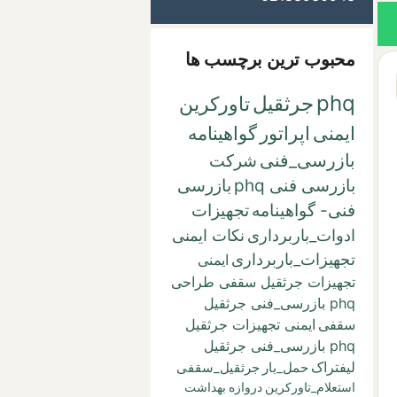
محبوب ترین برچسب ها
phq
جرثقیل
تاورکرین
ایمنی
اپراتور
گواهینامه
بازرسی_فنی
شرکت
بازرسی فنی phq
بازرسی
فنی- گواهینامه
تجهیزات
ادوات_باربرداری
نکات ایمنی
تجهیزات_باربرداری
ایمنی
تجهیزات جرثقیل سقفی طراحی
phq بازرسی_فنی جرثقیل
سقفی
ایمنی تجهیزات جرثقیل
phq بازرسی_فنی جرثقیل
لیفتراک
حمل_بار
جرثقیل_سقفی
استعلام_تاورکرین
دروازه
بهداشت