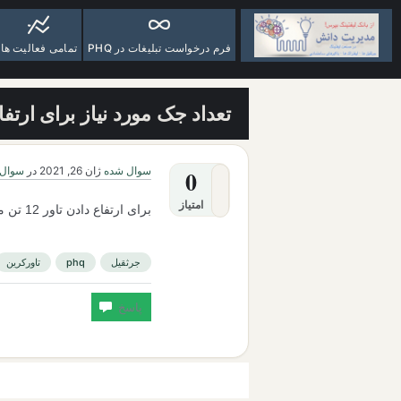
فرم درخواست تبلیغات در PHQ
تمامی فعالیت ها
تعداد جک مورد نیاز برای ارتفاع دادن به ت
سوال شده
ژان 26, 2021
در
سوال ا
0
امتیاز
برای ارتفاع دادن تاور 12 تن مدل H3030 چند پمپ و جک لازم است؟
جرثقیل
phq
تاورکرین