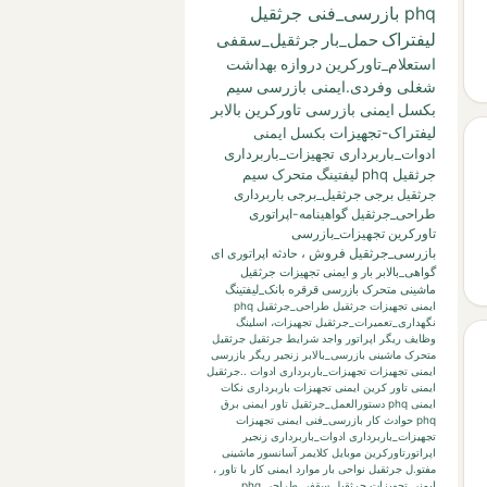
phq بازرسی_فنی جرثقیل
لیفتراک
حمل_بار
جرثقیل_سقفی
استعلام_تاورکرین
دروازه
بهداشت
شغلی وفردی.ایمنی بازرسی
سیم
بکسل
ایمنی بازرسی تاورکرین
بالابر
لیفتراک-تجهیزات
بکسل
ایمنی
ادوات_باربرداری تجهیزات_باربرداری
جرثقیل phq
لیفتینگ
متحرک
سیم
جرثقیل برجی
جرثقیل_برجی
باربرداری
طراحی_جرثقیل
گواهینامه-اپراتوری
تاورکرین
تجهیزات_بازرسی
بازرسی_جرثقیل
فروش
،
حادثه
اپراتوری
ای
گواهی_بالابر
بار
و
ایمنی تجهیزات جرثقیل
ماشینی متحرک بازرسی قرقره
بانک_لیفتینگ
ایمنی تجهیزات جرثقیل طراحی_جرثقیل phq
نگهداری_تعمیرات_جرثقیل
تجهیزات،
اسلینگ
وظایف ریگر
اپراتور واجد شرایط جرثقیل
جرثقیل
متحرک ماشینی
بازرسی_بالابر
زنجیر
ریگر
بازرسی
ایمنی تجهیزات تجهیزات_باربرداری ادوات ..جرثقیل
ایمنی تاور کرین
ایمنی تجهیزات باربرداری نکات
ایمنی phq
دستورالعمل_جرثقیل
تاور
ایمنی برق
phq حوادث کار بازرسی_فنی
ایمنی تجهیزات
تجهیزات_باربرداری ادوات_باربرداری زنجیر
اپراتورتاورکرین
موبایل
کلایمر
آسانسور
ماشینی
مفتو.ل جرثقیل
نواحی بار
موارد ایمنی کار با تاور
،
ایمنی تجهیزات جرثقیل سقفی طراحی phq