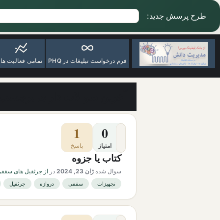
طرح پرسش جدید:
فرم درخواست تبلیغات در PHQ
تمامی فعالیت ها
آخرین سوالات دارای برچسب 
1
0
امتیاز
پاسخ
کتاب یا جزوه
سوال شده
ژان 23, 2024
در
از جرثقیل های سقفی 
تجهیزات
سقفی
دروازه
جرثقیل