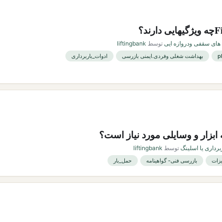
های سقفی ودروازه ایی
توسط
liftingbank
بهداشت شغلی وفردی.ایمنی بازرسی
ادوات_باربرداری
ابزار و وسایلی مورد نیاز است؟
برداری یا اسلینگ
توسط
liftingbank
زات
بازرسی فنی- گواهینامه
حمل_بار