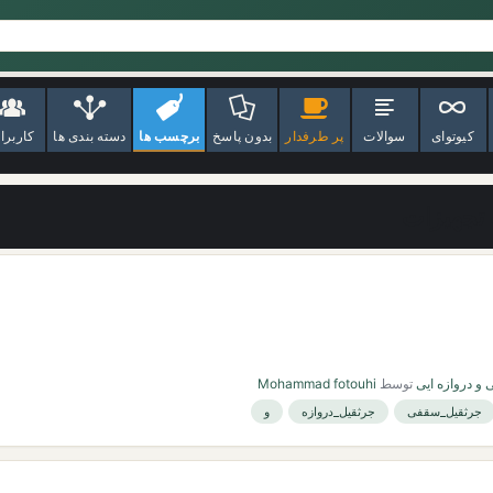
کیوتوای
سوالات
پر طرفدار
بدون پاسخ
برچسب ها
دسته بندی ها
کاربرا
تجهیزات
و دروازه ایی
توسط
Mohammad fotouhi
جرثقیل_سقفی
جرثقیل_دروازه
و