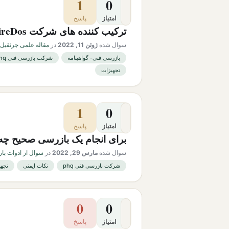
1
0
امتیاز
پاسخ
ترکیب کننده های شرکت FireDosچه ویژگیهایی دارند؟
سوال شده
ژوئن 11, 2022
در
مقاله علمی جرثقیل 
بازرسی فنی- گواهینامه
شرکت بازرسی فنی phq
تجهیزات
1
0
امتیاز
پاسخ
برای انجام یک بازرسی صحیح چه 
سوال شده
مارس 29, 2022
در
سوال از ادوات بار
شرکت بازرسی فنی phq
نکات ایمنی
تجهی
0
0
امتیاز
پاسخ