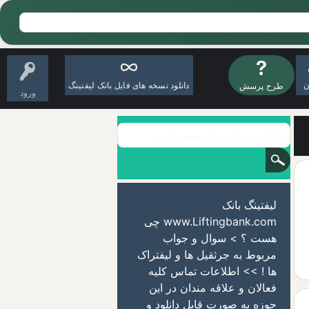
ن
دانلود نسخه های فایل بانک لیفتینگ
طرح پرسش
ورود
لیفتینگ بانک
www.Liftingbank.com چی
هست ؟ > سوال و جواب
مربوط به جرثقیل ها و لیفتراک
ها ! >> اطلاعات تماس کلیه
فعالان و علاقه مندان در این
حوزه به صورت قابل دانلود و