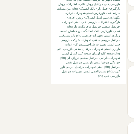
بازرسی_فنی جرثقیل
روش قالب- لیفتراک- روش
بارگیری- حمل بار- بانک لیفتینگ-
phq،
من_بسکت
سرتیفیکیت
تاورکرین،ایمنی،تجهیزات
قرقره
نگهداری
سیم کسل
لیفتراک- روش اجری-
بارگیری لیفتراک-
بازرسی_فنی ایمنی تجهیزات
جرثقیل سقفی جرثقیل های مگنت دار phq
نصب_تاورکرین
بانک_لیفتینگ،
پلن
همایش
تسمه
ریگری
ایمنی تجهیزات جرثقیل phq بازرسی_فنی
جرثقیل بررسی
سقفی تجهیزات
شرکت بازرسی
فنی
ایمنی تجهیزات طراحی_لیفتراک- ادوات
باربری
ایمنی تجهیزات جرثقیل سقفی بازرسی_فنی
phq صفحه کلید آویزان صفحه کلید کنترل
ایمنی
تجهیزات طراحی_جرثقیل سقفی دروازه ای phq
خوردگی چرخها
ایمنی بازرسی جرثقیل نقص
جرثقیل phq
ایمنی تجهیزات جرثقیل _برجی تاور
کرین phq دستورالعمل
ایمنی تجهیزات جرثقیل
بازرسی_فنی phq