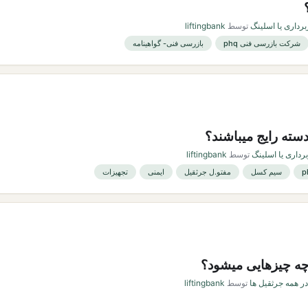
برداری یا اسلینگ
توسط
liftingbank
شرکت بازرسی فنی phq
بازرسی فنی- گواهینامه
ته رایج میباشند؟
برداری یا اسلینگ
توسط
liftingbank
سیم کسل
مفتو.ل جرثقیل
ایمنی
تجهیزات
چه چیزهایی میشود؟
 همه جرثقیل ها
توسط
liftingbank