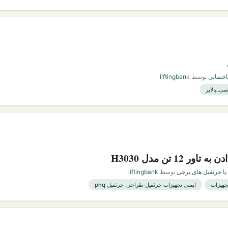
اختمانی
توسط
liftingbank
سی_بالابر
12 تن مدل H3030
 یا جرثقیل های برجی
توسط
liftingbank
جهیزات
ایمنی تجهیزات جرثقیل طراحی_جرثقیل phq